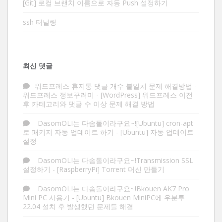
[Git] 로컬 브랜치 이름으로 자동 Push 설정하기
ssh 터널링
최신 댓글
워드프레스 휴지통 댓글 개수 불일치 문제 해결방법 -
워드프레스 정보꾸러미
-
[WordPress] 워드프레스 이전
후 카테고리와 댓글 수 이상 문제 해결 방법
DasomOLI는 다솜돌이라구요~![Ubuntu] cron-apt
로 패키지 자동 업데이트 하기
-
[Ubuntu] 자동 업데이트
설정
DasomOLI는 다솜돌이라구요~!Transmission SSL
설정하기
-
[RaspberryPi] Torrent 머신 만들기
DasomOLI는 다솜돌이라구요~!Bkouen AK7 Pro
Mini PC 사용기
-
[Ubuntu] Bkouen MiniPC에 우분투
22.04 설치 후 발생했던 문제들 해결