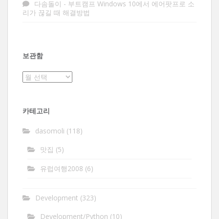
다솜돌이
-
부트캠프 Windows 10에서 에어팟프로 소
리가 끊길 때 해결방법
보관함
보
관
함
카테고리
dasomoli
(118)
맛집
(5)
유럽여행2008
(6)
Development
(323)
Development/Python
(10)