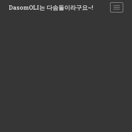
S
DasomOLI는 다솜돌이라구요~!
TOGGLE
k
i
p
t
o
m
a
i
n
c
o
n
t
e
n
t