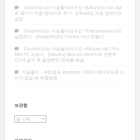
DasomOLI는 다솜돌이라구요~![Ubuntu] cron-apt
로 패키지 자동 업데이트 하기
-
[Ubuntu] 자동 업데이트
설정
DasomOLI는 다솜돌이라구요~!Transmission SSL
설정하기
-
[RaspberryPi] Torrent 머신 만들기
DasomOLI는 다솜돌이라구요~!Bkouen AK7 Pro
Mini PC 사용기
-
[Ubuntu] Bkouen MiniPC에 우분투
22.04 설치 후 발생했던 문제들 해결
다솜돌이
-
부트캠프 Windows 10에서 에어팟프로 소
리가 끊길 때 해결방법
보관함
보
관
함