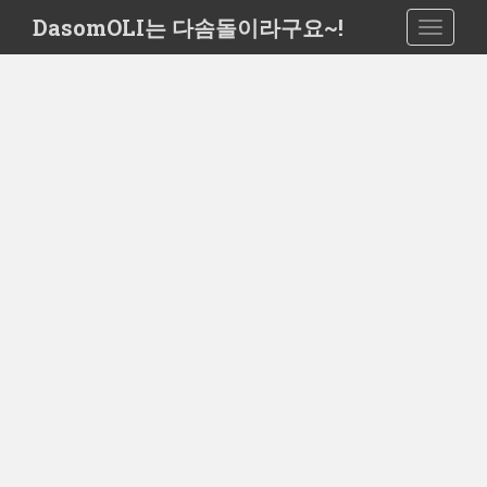
S
DasomOLI는 다솜돌이라구요~!
TOGGLE
k
i
p
t
o
m
a
i
n
c
o
n
t
e
n
t