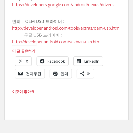
https://developers.google.com/android/nexus/drivers
번외 – OEM USB 드라이버 :
http://developer.android.com/tools/extras/oem-usb.html
구글 USB 드라이버 :
http://developer.android.com/sdk/win-usb.html
이 글 공유하기:
X
Facebook
LinkedIn
전자우편
인쇄
더
이것이 좋아요: