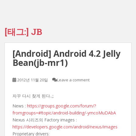
[태그:]
JB
[Android] Android 4.2 Jelly
Bean(jb-mr1)
2012년 11월 20일
Leave a comment
자꾸 다시 찾게 된다..;;
News :
https://groups.google.com/forum/?
fromgroups=#!topic/android-building/-ymcoMuDAbA
Nexus 시리즈의 Factory images :
https://developers.google.com/android/nexus/images
Proprietary drivers: