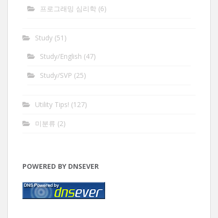
프로그래밍 심리학
(6)
Study
(51)
Study/English
(47)
Study/SVP
(25)
Utility Tips!
(127)
미분류
(2)
POWERED BY DNSEVER