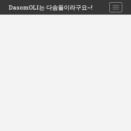
S
DasomOLI는 다솜돌이라구요~!
TOGGLE
k
i
p
t
o
m
a
i
n
c
o
n
t
e
n
t