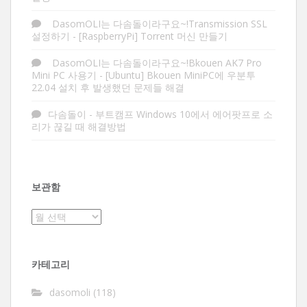
DasomOLI는 다솜돌이라구요~!Transmission SSL
설정하기
-
[RaspberryPi] Torrent 머신 만들기
DasomOLI는 다솜돌이라구요~!Bkouen AK7 Pro
Mini PC 사용기
-
[Ubuntu] Bkouen MiniPC에 우분투
22.04 설치 후 발생했던 문제들 해결
다솜돌이
-
부트캠프 Windows 10에서 에어팟프로 소
리가 끊길 때 해결방법
보관함
보
관
함
카테고리
dasomoli
(118)