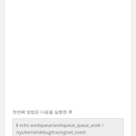
첫번째 방법은 다음을 실행한 후
$ echo workqueue:workqueue_queue_work >
/sys/kernel/debug/tracing/set_event