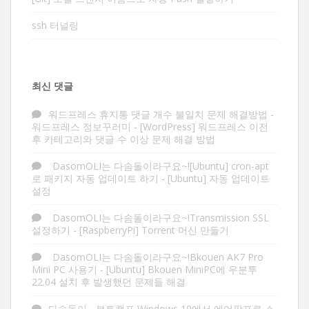
ssh 터널링
최신 댓글
워드프레스 휴지통 댓글 개수 불일치 문제 해결방법 -
워드프레스 정보꾸러미
-
[WordPress] 워드프레스 이전
후 카테고리와 댓글 수 이상 문제 해결 방법
DasomOLI는 다솜돌이라구요~![Ubuntu] cron-apt
로 패키지 자동 업데이트 하기
-
[Ubuntu] 자동 업데이트
설정
DasomOLI는 다솜돌이라구요~!Transmission SSL
설정하기
-
[RaspberryPi] Torrent 머신 만들기
DasomOLI는 다솜돌이라구요~!Bkouen AK7 Pro
Mini PC 사용기
-
[Ubuntu] Bkouen MiniPC에 우분투
22.04 설치 후 발생했던 문제들 해결
다솜돌이
-
부트캠프 Windows 10에서 에어팟프로 소