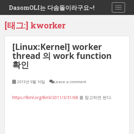
S
DasomOLI는 다솜돌이라구요~!
TOGGLE
k
i
[태그:]
kworker
p
t
o
[Linux:Kernel] worker
m
a
thread 의 work function
i
확인
n
c
o
2013년 9월 10일
Leave a comment
n
t
https://lkml.org/lkml/2011/3/31/68
를 참고하면 된다.
e
n
t