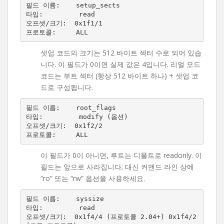
필드 이름:    setup_sects

타입:         read

오프셋/크기:  0x1f1/1

셋업 코드의 크기는 512 바이트 섹터 수로 되어 있습
니다. 이 필드가 0이면 실제 값은 4입니다. 리얼 모드
코드는 부트 섹터 (항상 512 바이트 하나) + 셋업 코
드로 구성됩니다.
필드 이름:    root_flags

타입:         modify (옵션)

오프셋/크기:  0x1f2/2

이 필드가 0이 아니면, 루트는 디폴트로 readonly. 이
필드는 앞으로 사라집니다; 대신 커맨드 라인 상에
“ro” 또는 “rw” 옵션을 사용하세요.
필드 이름:    syssize

타입:         read

오프셋/크기:  0x1f4/4 (프로토콜 2.04+) 0x1f4/2 