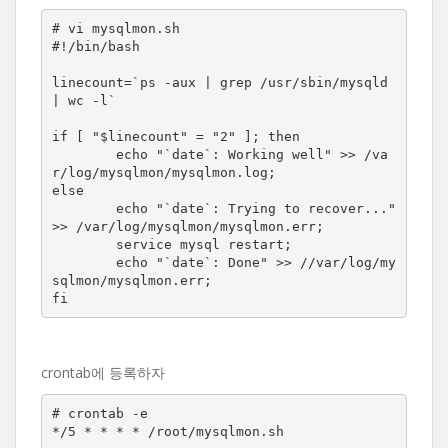
# vi mysqlmon.sh

#!/bin/bash

linecount=`ps -aux | grep /usr/sbin/mysqld 
| wc -l`

if [ "$linecount" = "2" ]; then

        echo "`date`: Working well" >> /va
r/log/mysqlmon/mysqlmon.log;

else

        echo "`date`: Trying to recover..." 
>> /var/log/mysqlmon/mysqlmon.err;

        service mysql restart;

        echo "`date`: Done" >> //var/log/my
sqlmon/mysqlmon.err;

crontab에 등록하자
# crontab -e
