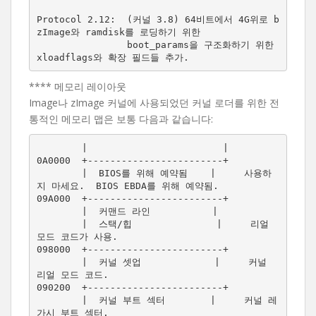
Protocol 2.12:  (커널 3.8) 64비트에서 4G위로 b
zImage와 ramdisk를 로딩하기 위한

                boot_params을 구조화하기 위한 
**** 메모리 레이아웃
Image나 zImage 커널에 사용되었던 커널 로더를 위한 전
통적인 메모리 맵은 보통 다음과 같습니다:
        |                        |

0A0000  +------------------------+

        |  BIOS를 위해 예약됨    |     사용하
지 마세요.  BIOS EBDA를 위해 예약됨.

09A000  +------------------------+

        |  커맨드 라인           |

        |  스택/힙               |     리얼 
모드 코드가 사용.

098000  +------------------------+  

        |  커널 셋업             |     커널 
리얼 모드 코드.

090200  +------------------------+

        |  커널 부트 섹터        |     커널 레
가시 부트 섹터.
