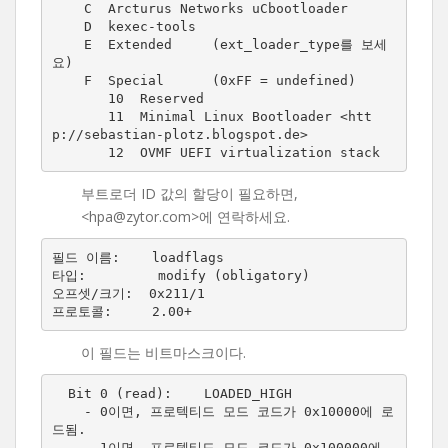
    C  Arcturus Networks uCbootloader

    D  kexec-tools

    E  Extended     (ext_loader_type를 보세
요)

    F  Special      (0xFF = undefined)

       10  Reserved

       11  Minimal Linux Bootloader <htt
p://sebastian-plotz.blogspot.de>

       12  OVMF UEFI virtualization stack
부트로더 ID 값의 할당이 필요하면,
<hpa@zytor.com>에 연락하세요.
필드 이름:    loadflags

타입:         modify (obligatory)

오프셋/크기:  0x211/1

이 필드는 비트마스크이다.
  Bit 0 (read):    LOADED_HIGH

    - 0이면, 프로텍티드 모드 코드가 0x10000에 로
드됨.

    - 1이면, 프로텍티드 모드 코드가 0x100000에 