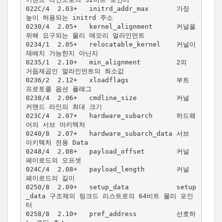
022C/4  2.03+   initrd_addr_max       가장 
높이 허용되는 initrd 주소

0230/4  2.05+   kernel_alignment      커널을 
위해 요구되는 물리 메모리 얼라인먼트

0234/1  2.05+   relocatable_kernel    커널이 
재배치 가능한지 아닌지

0235/1  2.10+   min_alignment         2의 
거듭제곱인 얼라인먼트의 최소값

0236/2  2.12+   xloadflags            부트 
프로토콜 옵션 플래그

0238/4  2.06+   cmdline_size          커널 
커맨드 라인의 최대 크기

023C/4  2.07+   hardware_subarch      하드웨
어의 서브 아키텍처

0240/8  2.07+   hardware_subarch_data 서브 
아키텍처 전용 Data

0248/4  2.08+   payload_offset        커널 
페이로드의 오프셋

024C/4  2.08+   payload_length        커널 
페이로드의 길이

0250/8  2.09+   setup_data            setup
_data 구조체의 링크드 리스트로의 64비트 물리 포인
터

0258/8  2.10+   pref_address          선호하