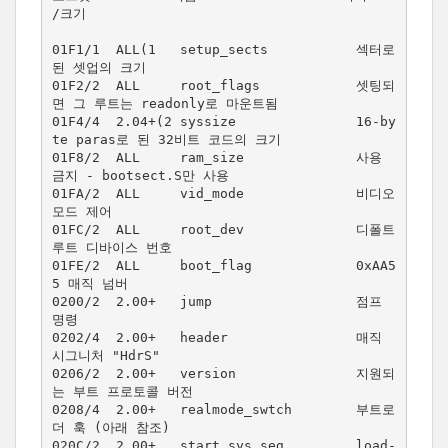
/크기

01F1/1  ALL(1   setup_sects           섹터로 
된 셋업의 크기

01F2/2  ALL     root_flags            셋팅되
면 그 루트는 readonly로 마운트됨

01F4/4  2.04+(2 syssize               16-by
te paras로 된 32비트 코드의 크기

01F8/2  ALL     ram_size              사용 
금지 - bootsect.S만 사용

01FA/2  ALL     vid_mode              비디오 
모드 제어

01FC/2  ALL     root_dev              디폴트 
루트 디바이스 번호

01FE/2  ALL     boot_flag             0xAA5
5 매직 넘버

0200/2  2.00+   jump                  점프 
명령

0202/4  2.00+   header                매직 
시그니처 "HdrS"

0206/2  2.00+   version               지원되
는 부트 프로토콜 버전

0208/4  2.00+   realmode_swtch        부트로
더 훅 (아래 참조)

020C/2  2.00+   start_sys_seg         load-