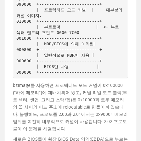
090000  +------------------------+

        |  프로텍티드 모드 커널  |     대부분의 
커널 이미지.

010000  +------------------------+

        |  부트로더              |  <- 부트 
섹터 엔트리 포인트 0000:7C00

001000  +------------------------+

        |  MBR/BIOS에 의해 예약됨|

000800  +------------------------+

        |  일반적으로 MBR이 사용 |

000600  +------------------------+ 

        |  BIOS만 사용           |

bzImage를 사용하면 프로텍티드 모드 커널이 0x100000
(“하이 메모리”)에 재배치되어 있고, 커널 리얼 모드 블럭(부
트 섹터, 셋업, 그리고 스택/힙)은 0x10000과 로우 메모리
의 끝 사이의 어느 주소에 relocatable로 만들어져 있습니
다. 불행히도, 프로토콜 2.00과 2.01에서는 0x9000+ 메모리
범위를 여전히 내부적으로 커널이 사용합니다; 2.02 프로토
콜이 이 문제를 해결합니다.
새로운 BIOS들이 확장 BIOS Data 영역(EBDA)으로 부르는