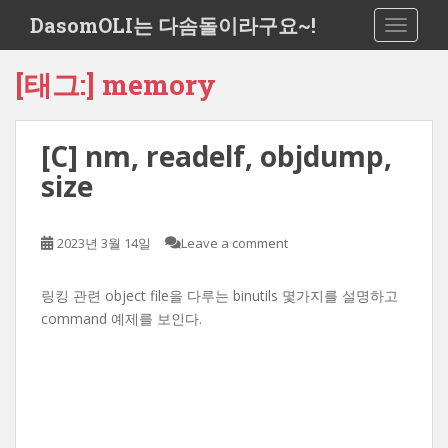
S
DasomOLI는 다솜돌이라구요~!
TOGGLE
k
i
[태그:]
memory
p
t
o
[C] nm, readelf, objdump,
m
a
size
i
n
c
2023년 3월 14일
Leave a comment
o
n
링킹 관련 object file을 다루는 binutils 몇가지를 설명하고
t
command 예제를 보인다.
e
n
t