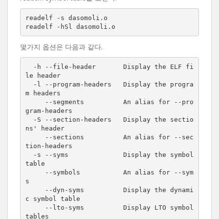
readelf -s dasomoli.o

readelf -hSl dasomoli.o
몇가지 옵션은 다음과 같다.
  -h --file-header       Display the ELF fi
le header

  -l --program-headers   Display the progra
m headers

     --segments          An alias for --pro
gram-headers

  -S --section-headers   Display the sectio
ns' header

     --sections          An alias for --sec
tion-headers

  -s --syms              Display the symbol 
table

     --symbols           An alias for --sym
s

     --dyn-syms          Display the dynami
c symbol table

     --lto-syms          Display LTO symbol 
tables
