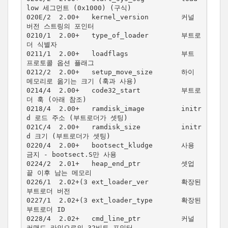
low 세그먼트 (0x1000) (구식)

020E/2  2.00+   kernel_version        커널 
버전 스트링의 포인터

0210/1  2.00+   type_of_loader        부트로
더 식별자

0211/1  2.00+   loadflags             부트 
프로토콜 옵션 플래그

0212/2  2.00+   setup_move_size       하이 
메모리로 옮기는 크기 (훅과 사용)

0214/4  2.00+   code32_start          부트로
더 훅 (아래 참조)

0218/4  2.00+   ramdisk_image         initr
d 로드 주소 (부트로더가 셋팅)

021C/4  2.00+   ramdisk_size          initr
d 크기 (부트로더가 셋팅)

0220/4  2.00+   bootsect_kludge       사용 
금지 - bootsect.S만 사용

0224/2  2.01+   heap_end_ptr          셋업 
끝 이후 남는 메모리

0226/1  2.02+(3 ext_loader_ver        확장된 
부트로더 버전

0227/1  2.02+(3 ext_loader_type       확장된 
부트로더 ID

0228/4  2.02+   cmd_line_ptr          커널 
커맨드 라인으로의 32비트 포인터
