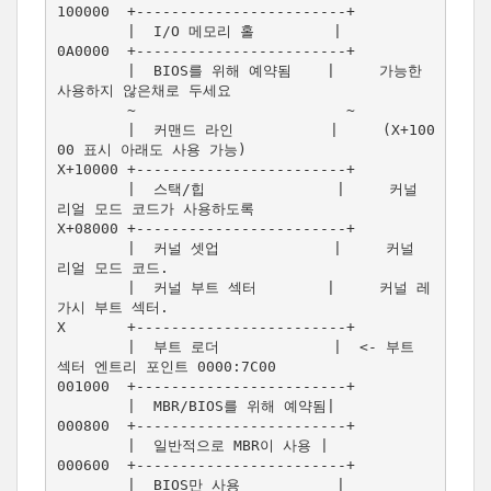
100000  +------------------------+

        |  I/O 메모리 홀         |

0A0000  +------------------------+

        |  BIOS를 위해 예약됨    |     가능한 
사용하지 않은채로 두세요

        ~                        ~

        |  커맨드 라인           |     (X+100
00 표시 아래도 사용 가능)

X+10000 +------------------------+

        |  스택/힙               |     커널 
리얼 모드 코드가 사용하도록

X+08000 +------------------------+  

        |  커널 셋업             |     커널 
리얼 모드 코드.

        |  커널 부트 섹터        |     커널 레
가시 부트 섹터.

X       +------------------------+

        |  부트 로더             |  <- 부트 
섹터 엔트리 포인트 0000:7C00

001000  +------------------------+

        |  MBR/BIOS를 위해 예약됨|

000800  +------------------------+

        |  일반적으로 MBR이 사용 |

000600  +------------------------+ 

        |  BIOS만 사용           |
