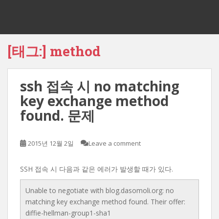
[태그:]
method
ssh 접속 시 no matching
key exchange method
found. 문제
2015년 12월 2일
Leave a comment
SSH 접속 시 다음과 같은 에러가 발생할 때가 있다.
Unable to negotiate with blog.dasomoli.org: no
matching key exchange method found. Their offer:
diffie-hellman-group1-sha1