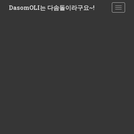
S
DasomOLI는 다솜돌이라구요~!
TOGGLE
k
i
p
t
o
m
a
i
n
c
o
n
t
e
n
t