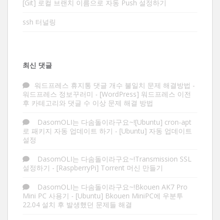
[Git] 로컬 브랜치 이름으로 자동 Push 설정하기
ssh 터널링
최신 댓글
워드프레스 휴지통 댓글 개수 불일치 문제 해결방법 -
워드프레스 정보꾸러미
-
[WordPress] 워드프레스 이전
후 카테고리와 댓글 수 이상 문제 해결 방법
DasomOLI는 다솜돌이라구요~![Ubuntu] cron-apt
로 패키지 자동 업데이트 하기
-
[Ubuntu] 자동 업데이트
설정
DasomOLI는 다솜돌이라구요~!Transmission SSL
설정하기
-
[RaspberryPi] Torrent 머신 만들기
DasomOLI는 다솜돌이라구요~!Bkouen AK7 Pro
Mini PC 사용기
-
[Ubuntu] Bkouen MiniPC에 우분투
22.04 설치 후 발생했던 문제들 해결