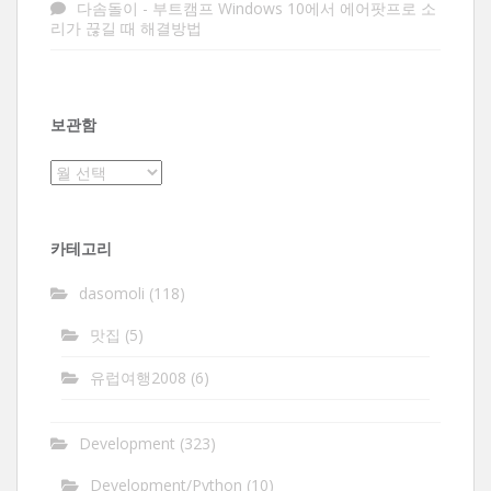
다솜돌이
-
부트캠프 Windows 10에서 에어팟프로 소
리가 끊길 때 해결방법
보관함
보
관
함
카테고리
dasomoli
(118)
맛집
(5)
유럽여행2008
(6)
Development
(323)
Development/Python
(10)