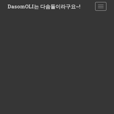
S
DasomOLI는 다솜돌이라구요~!
TOGGLE
k
i
p
t
o
m
a
i
n
c
o
n
t
e
n
t