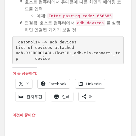
호스트 컴퓨터에서 휴대폰에 나온 화면의 페어링 코
드를 입력
예제:
Enter pairing code: 656685
연결됨. 호스트 컴퓨터에서
를 실행
adb devices
하면 연결된 기기가 보일 것.
 dasomoli> ~> adb devices

List of devices attached

adb-R3CRC0G1A8L-FkwYCP._adb-tls-connect._tc
p	device
이 글 공유하기:
X
Facebook
LinkedIn
전자우편
인쇄
더
이것이 좋아요: