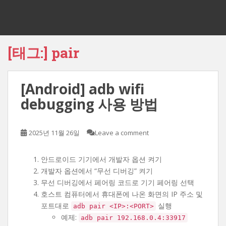
[태그:]
pair
[Android] adb wifi
debugging 사용 방법
2025년 11월 26일
Leave a comment
안드로이드 기기에서 개발자 옵션 켜기
개발자 옵션에서 “무선 디버깅” 켜기
무선 디버깅에서 페어링 코드로 기기 페어링 선택
호스트 컴퓨터에서 휴대폰에 나온 화면의 IP 주소 및
포트대로
실행
adb pair <IP>:<PORT>
예제:
adb pair 192.168.0.4:33917