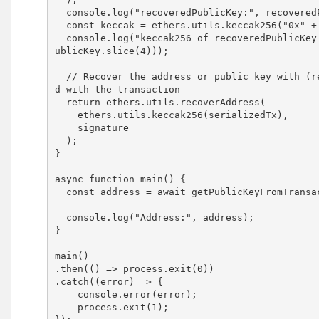
  console.log("recoveredPublicKey:", recoveredPublicKey);

  const keccak = ethers.utils.keccak256("0x" + recoveredPublicKey.slice(4))

  console.log("keccak256 of recoveredPublicKey:", keccak, ethers.utils.keccak256("0x" + recoveredP
ublicKey.slice(4)));

  // Recover the address or public key with (replace recoverAddress by recoverPublicKey) associate
d with the transaction

  return ethers.utils.recoverAddress(

    ethers.utils.keccak256(serializedTx),

    signature

  );

}

async function main() {

  const address = await getPublicKeyFromTransactionHash(provider, txHash);

  console.log("Address:", address);

}

main()

.then(() => process.exit(0))

.catch((error) => {

    console.error(error);

    process.exit(1);
