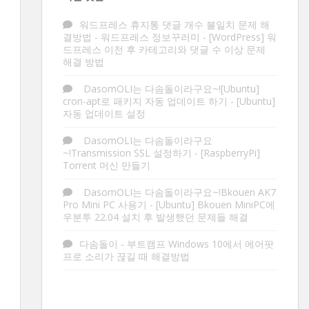
워드프레스 휴지통 댓글 개수 불일치 문제 해
결방법 - 워드프레스 정보꾸러미
-
[WordPress] 워
드프레스 이전 후 카테고리와 댓글 수 이상 문제
해결 방법
DasomOLI는 다솜돌이라구요~![Ubuntu]
cron-apt로 패키지 자동 업데이트 하기
-
[Ubuntu]
자동 업데이트 설정
DasomOLI는 다솜돌이라구요
~!Transmission SSL 설정하기
-
[RaspberryPi]
Torrent 머신 만들기
DasomOLI는 다솜돌이라구요~!Bkouen AK7
Pro Mini PC 사용기
-
[Ubuntu] Bkouen MiniPC에
우분투 22.04 설치 후 발생했던 문제들 해결
다솜돌이
-
부트캠프 Windows 10에서 에어팟
프로 소리가 끊길 때 해결방법