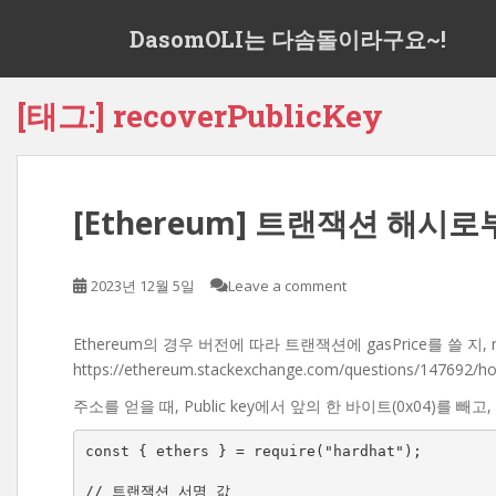
S
DasomOLI는 다솜돌이라구요~!
k
i
p
[태그:]
recoverPublicKey
t
o
m
a
[Ethereum] 트랜잭션 해시로부
i
n
c
2023년 12월 5일
Leave a comment
o
n
t
Ethereum의 경우 버전에 따라 트랜잭션에 gasPrice를 쓸 지, ma
e
https://ethereum.stackexchange.com/questions/147692/ho
n
주소를 얻을 때, Public key에서 앞의 한 바이트(0x04)를 빼고
t
const { ethers } = require("hardhat");

// 트랜잭션 서명 값
