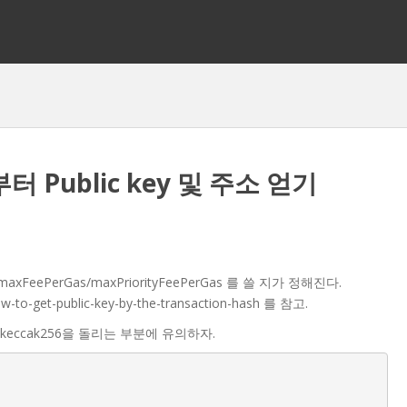
터 Public key 및 주소 얻기
xFeePerGas/maxPriorityFeePerGas 를 쓸 지가 정해진다.
w-to-get-public-key-by-the-transaction-hash 를 참고.
, keccak256을 돌리는 부분에 유의하자.