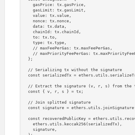
    gasPrice: tx.gasPrice,

    gasLimit: tx.gasLimit,

    value: tx.value,

    nonce: tx.nonce,

    data: tx.data,

    chainId: tx.chainId,

    to: tx.to,

    type: tx.type,

    // maxFeePerGas: tx.maxFeePerGas,

    // maxPriorityFeePerGas: tx.maxPriorityFeePerGas,

  };

  // Serializing tx without the signature

  const serializedTx = ethers.utils.serializeTransaction(unsignedTx);

  // Extract the signature (v, r, s) from the transaction

  const { v, r, s } = tx;

  // Join splitted signature

  const signature = ethers.utils.joinSignature({ v, r, s });

  const recoveredPublicKey = ethers.utils.recoverPublicKey(

    ethers.utils.keccak256(serializedTx),

    signature,

  );
