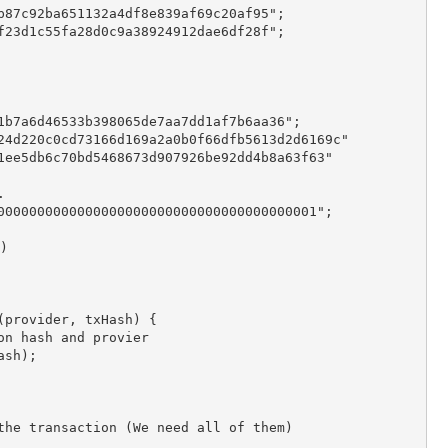
87c92ba651132a4df8e839af69c20af95";

23d1c55fa28d0c9a38924912dae6df28f";

1b7a6d46533b398065de7aa7dd1af7b6aa36";

24d220c0cd73166d169a2a0b0f66dfb5613d2d6169c"

1ee5db6c70bd5468673d907926be92dd4b8a63f63"



0000000000000000000000000000000000000001";



provider, txHash) {
