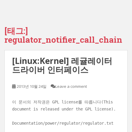
[태그:]
regulator_notifier_call_chain
[Linux:Kernel] 레귤레이터
드라이버 인터페이스
2013년 10월 24일
Leave a comment
이 문서의 저작권은 GPL license를 따릅니다(This
document is released under the GPL license).
Documentation/power/regulator/regulator.txt