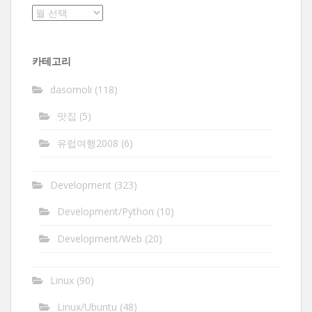
보
관
함
카테고리
dasomoli
(118)
맛집
(5)
유럽여행2008
(6)
Development
(323)
Development/Python
(10)
Development/Web
(20)
Linux
(90)
Linux/Ubuntu
(48)