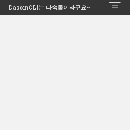
S
DasomOLI는 다솜돌이라구요~!
TOGGLE
k
i
p
t
o
m
a
i
n
c
o
n
t
e
n
t