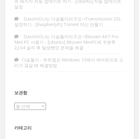
로 패키지 자동 업데이트 하기
-
[Ubuntu] 자동 업데이트
설정
DasomOLI는 다솜돌이라구요~!Transmission SSL
설정하기
-
[RaspberryPi] Torrent 머신 만들기
DasomOLI는 다솜돌이라구요~!Bkouen AK7 Pro
Mini PC 사용기
-
[Ubuntu] Bkouen MiniPC에 우분투
22.04 설치 후 발생했던 문제들 해결
다솜돌이
-
부트캠프 Windows 10에서 에어팟프로 소
리가 끊길 때 해결방법
보관함
보
관
함
카테고리