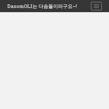
S
DasomOLI는 다솜돌이라구요~!
TOGGLE
k
i
p
t
o
m
a
i
n
c
o
n
t
e
n
t