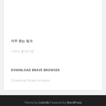
자주 찾는 링크
100대 통계지표
DOWNLOAD BRAVE BROWSER
Download Brave browser
Theme by
Colorlib
Powered by
WordPress