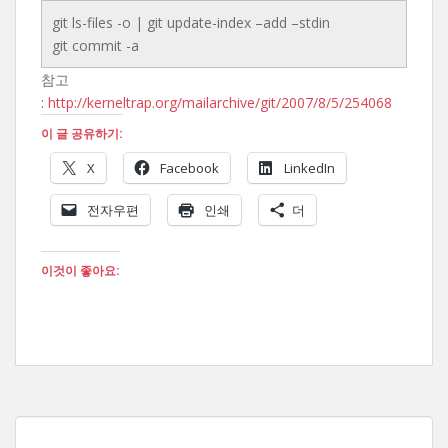
git ls-files -o | git update-index –add –stdin
git commit -a
참고
:
http://kerneltrap.org/mailarchive/git/2007/8/5/254068
이 글 공유하기:
X
Facebook
LinkedIn
전자우편
인쇄
더
이것이 좋아요: