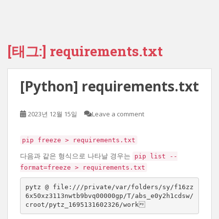
[태그:]
requirements.txt
[Python] requirements.txt
2023년 12월 15일
Leave a comment
pip freeze > requirements.txt
다음과 같은 형식으로 나타날 경우는
pip list --
format=freeze > requirements.txt
pytz @ file:///private/var/folders/sy/f16zz
6x50xz3113nwtb9bvq00000gp/T/abs_e0y2h1cdsw/
croot/pytz_1695131602326/work