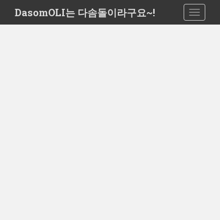
S
DasomOLI는 다솜돌이라구요~!
TOGGLE
k
i
p
t
o
m
a
i
n
c
o
n
t
e
n
t