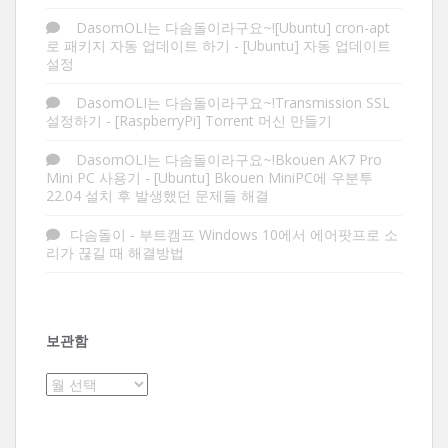
DasomOLI는 다솜돌이라구요~![Ubuntu] cron-apt
로 패키지 자동 업데이트 하기
-
[Ubuntu] 자동 업데이트
설정
DasomOLI는 다솜돌이라구요~!Transmission SSL
설정하기
-
[RaspberryPi] Torrent 머신 만들기
DasomOLI는 다솜돌이라구요~!Bkouen AK7 Pro
Mini PC 사용기
-
[Ubuntu] Bkouen MiniPC에 우분투
22.04 설치 후 발생했던 문제들 해결
다솜돌이
-
부트캠프 Windows 10에서 에어팟프로 소
리가 끊길 때 해결방법
보관함
보
관
함