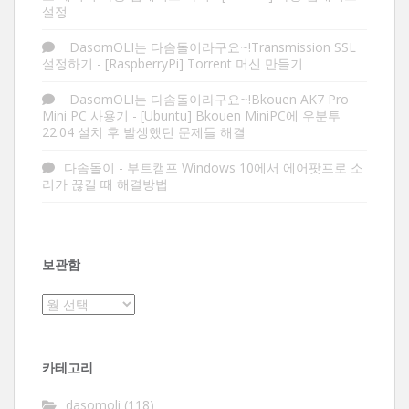
설정
DasomOLI는 다솜돌이라구요~!Transmission SSL
설정하기
-
[RaspberryPi] Torrent 머신 만들기
DasomOLI는 다솜돌이라구요~!Bkouen AK7 Pro
Mini PC 사용기
-
[Ubuntu] Bkouen MiniPC에 우분투
22.04 설치 후 발생했던 문제들 해결
다솜돌이
-
부트캠프 Windows 10에서 에어팟프로 소
리가 끊길 때 해결방법
보관함
보
관
함
카테고리
dasomoli
(118)