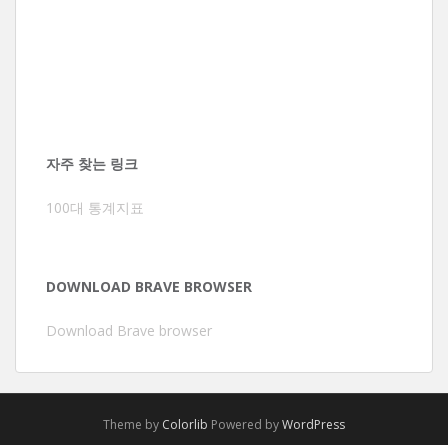
자주 찾는 링크
100대 통계지표
DOWNLOAD BRAVE BROWSER
Download Brave browser
Theme by
Colorlib
Powered by
WordPress