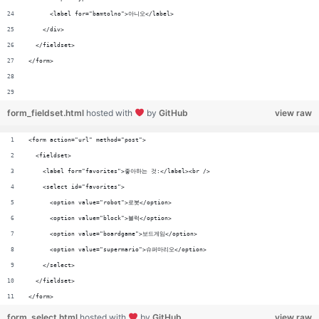
      <label for="bamtolno">아니오</label>
    </div>
  </fieldset>
</form>
form_fieldset.html
hosted with
by
GitHub
view raw
<form action="url" method="post">
  <fieldset>
    <label for="favorites">좋아하는 것:</label><br />
    <select id="favorites">
      <option value="robot">로봇</option>
      <option value="block">블럭</option>
      <option value="boardgame">보드게임</option>
      <option value="supermario">슈퍼마리오</option>
    </select>
  </fieldset>
</form>
form_select.html
hosted with
by
GitHub
view raw