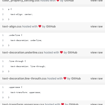
color_property_setting.css
hosted with
by
GitHub
view raw
p {
  text-align: center;
}
text-align.css
hosted with
by
GitHub
view raw
.underline {
  text-decoration: underline;
}
text-decoration.underline.css
hosted with
by
GitHub
view raw
.line-through {
  text-decoration: line-through;
}
text-decoration.line-throuth.css
hosted with
by
GitHub
view raw
.uppercase {
  text-transform: uppercase;
}
text-transform.uppercase.css
hosted with
by
GitHub
view raw