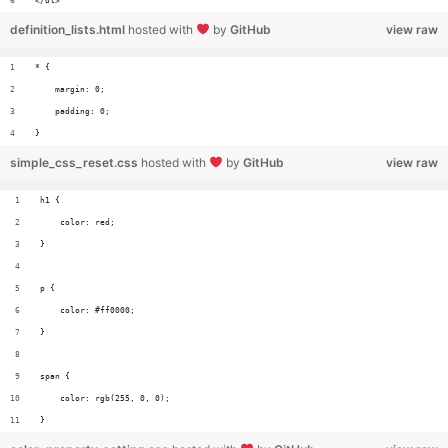
</dl>
definition_lists.html
hosted with
by
GitHub
view raw
* {
    margin: 0;
    padding: 0;
}
simple_css_reset.css
hosted with
by
GitHub
view raw
h1 {
    color: red;
}
p {
    color: #ff0000;
}
span {
    color: rgb(255, 0, 0);
}