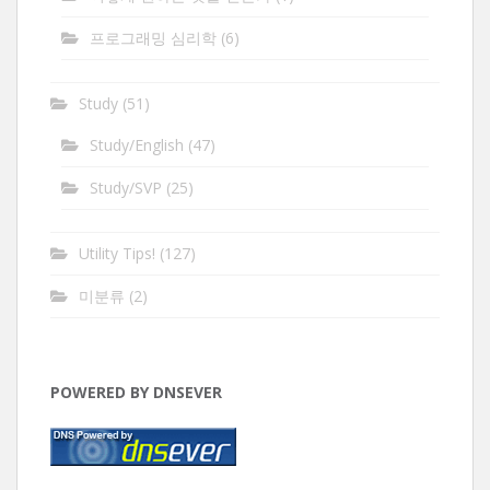
프로그래밍 심리학
(6)
Study
(51)
Study/English
(47)
Study/SVP
(25)
Utility Tips!
(127)
미분류
(2)
POWERED BY DNSEVER