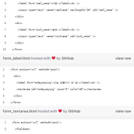
    <label for="real_name">이름:</label><br />
    <input type="text" name="realname" maxlength="18" id="real_name" />
  </div>
  <div>
    <label for="nick_name">별명:</label><br />
    <input type="text" name="nickname" id="nick_name" />
  </div>
</form>
form_label.html
hosted with
by
GitHub
view raw
<form action="url" method="post">
  <div>
    <label for="todaysaying">오늘 밤톨이가 한 말:</label><br />
    <textarea id="todaysaying" rows="5" cols="40"></textarea>
  </div>
</form>
form_textarea.html
hosted with
by
GitHub
view raw
<form action="url" method="post">
  <fieldset>