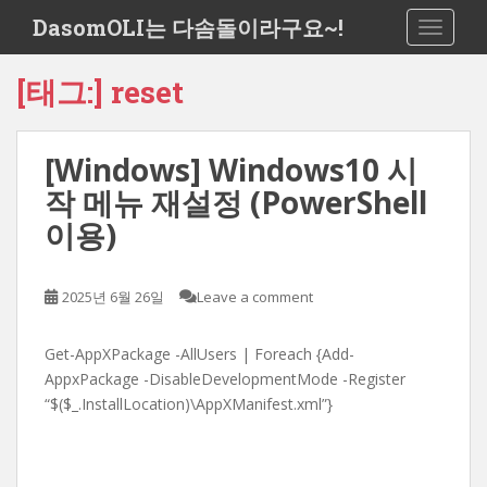
S
DasomOLI는 다솜돌이라구요~!
TOGGLE
k
i
[태그:]
reset
p
t
o
[Windows] Windows10 시
m
a
작 메뉴 재설정 (PowerShell
i
이용)
n
c
o
2025년 6월 26일
Leave a comment
n
t
Get-AppXPackage -AllUsers | Foreach {Add-
e
AppxPackage -DisableDevelopmentMode -Register
n
“$($_.InstallLocation)\AppXManifest.xml”}
t