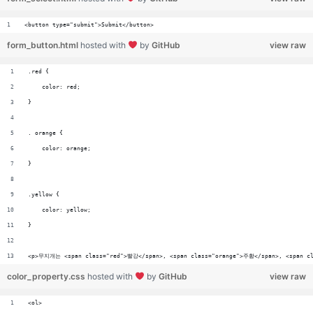
<button type="submit">Submit</button>
form_button.html
hosted with
by
GitHub
view raw
.red {
    color: red;
}
. orange {
    color: orange;
}
.yellow {
    color: yellow;
}
<p>무지개는 <span class="red">빨강</span>, <span class="orange">주황</span>, <span cl
color_property.css
hosted with
by
GitHub
view raw
<ol>