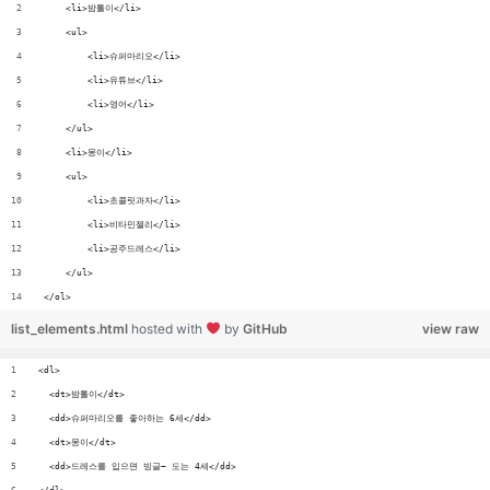
    <li>밤톨이</li>
    <ul>
        <li>슈퍼마리오</li>
        <li>유튜브</li>
        <li>영어</li>
    </ul>
    <li>몽이</li>
    <ul>
        <li>초콜릿과자</li>
        <li>비타민젤리</li>
        <li>공주드레스</li>
    </ul>
</ol>
list_elements.html
hosted with
by
GitHub
view raw
<dl>
  <dt>밤톨이</dt>
  <dd>슈퍼마리오를 좋아하는 6세</dd>
  <dt>몽이</dt>
  <dd>드레스를 입으면 빙글~ 도는 4세</dd>