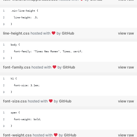
.min-line-height {
  line-height: .5;
}
line-height.css
hosted with
by
GitHub
view raw
body {
  font-family: "Times New Roman", Times, serif;
}
font-family.css
hosted with
by
GitHub
view raw
h1 {
  font-size: 3.1em;
}
font-size.css
hosted with
by
GitHub
view raw
span {
  font-weight: bold;
}
font-weight.css
hosted with
by
GitHub
view raw