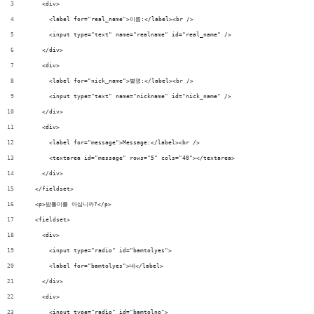
    <div>
      <label for="real_name">이름:</label><br />
      <input type="text" name="realname" id="real_name" />
    </div>
    <div>
      <label for="nick_name">별명:</label><br />
      <input type="text" name="nickname" id="nick_name" />
    </div>
    <div>
      <label for="message">Message:</label><br />
      <textarea id="message" rows="5" cols="40"></textarea>
    </div>
  </fieldset>
  <p>밤톨이를 아십니까?</p>
  <fieldset>
    <div>
      <input type="radio" id="bamtolyes">
      <label for="bamtolyes">네</label>
    </div>
    <div>
      <input type="radio" id="bamtolno">