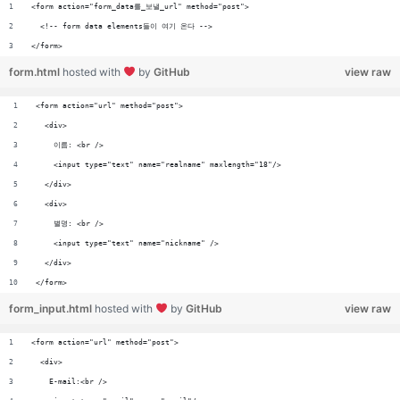
<form action="form_data를_보낼_url" method="post">
  <!-- form data elements들이 여기 온다 -->
</form>
form.html
hosted with
by
GitHub
view raw
<form action="url" method="post">
  <div>
    이름: <br />
    <input type="text" name="realname" maxlength="18"/>
  </div>
  <div>
    별명: <br />
    <input type="text" name="nickname" />
  </div>
</form>
form_input.html
hosted with
by
GitHub
view raw
<form action="url" method="post">
  <div>
    E-mail:<br />