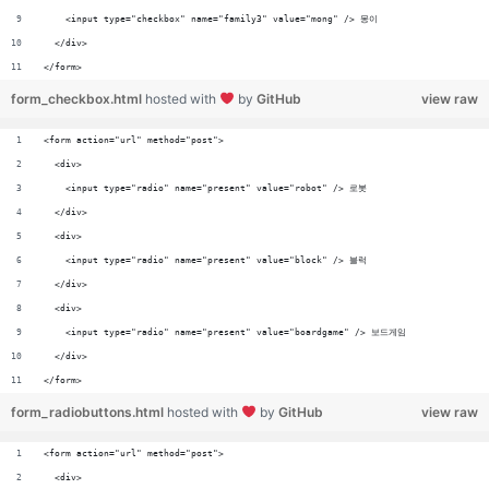
    <input type="checkbox" name="family3" value="mong" /> 몽이
  </div>
</form>
form_checkbox.html
hosted with
by
GitHub
view raw
<form action="url" method="post">
  <div>
    <input type="radio" name="present" value="robot" /> 로봇
  </div>
  <div>
    <input type="radio" name="present" value="block" /> 블럭
  </div>
  <div>
    <input type="radio" name="present" value="boardgame" /> 보드게임
  </div>
</form>
form_radiobuttons.html
hosted with
by
GitHub
view raw
<form action="url" method="post">
  <div>