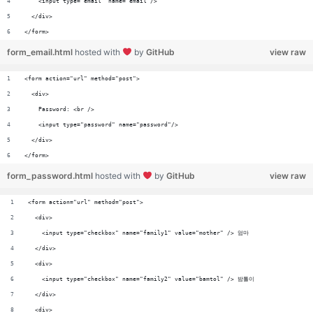
    <input type="email" name="email"/>
  </div>
</form>
form_email.html
hosted with
by
GitHub
view raw
<form action="url" method="post">
  <div>
    Password: <br />
    <input type="password" name="password"/>
  </div>
</form>
form_password.html
hosted with
by
GitHub
view raw
<form action="url" method="post">
  <div>
    <input type="checkbox" name="family1" value="mother" /> 엄마
  </div>
  <div>
    <input type="checkbox" name="family2" value="bamtol" /> 밤톨이
  </div>
  <div>