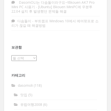
DasomOLI는 다솜돌이라구요~!Bkouen AK7 Pro
Mini PC 사용기
-
[Ubuntu] Bkouen MiniPC에 우분투
22.04 설치 후 발생했던 문제들 해결
다솜돌이
-
부트캠프 Windows 10에서 에어팟프로 소
리가 끊길 때 해결방법
보관함
보
관
함
카테고리
dasomoli
(118)
맛집
(5)
유럽여행2008
(6)