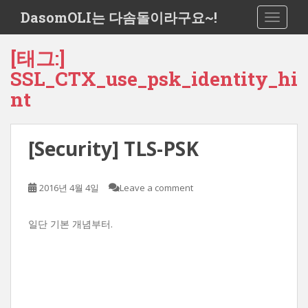
S
DasomOLI는 다솜돌이라구요~!
TOGGLE
k
i
[태그:]
p
t
SSL_CTX_use_psk_identity_hi
o
nt
m
a
i
[Security] TLS-PSK
n
c
o
2016년 4월 4일
Leave a comment
n
t
일단 기본 개념부터.
e
n
t