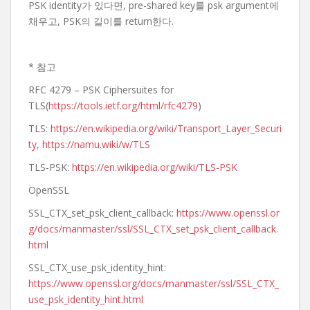
PSK identity가 있다면, pre-shared key를 psk argument에
채우고, PSK의 길이를 return한다.
* 참고
RFC 4279 – PSK Ciphersuites for
TLS(
https://tools.ietf.org/html/rfc4279
)
TLS:
https://en.wikipedia.org/wiki/Transport_Layer_Securi
ty
,
https://namu.wiki/w/TLS
TLS-PSK:
https://en.wikipedia.org/wiki/TLS-PSK
OpenSSL
SSL_CTX_set_psk_client_callback:
https://www.openssl.or
g/docs/manmaster/ssl/SSL_CTX_set_psk_client_callback.
html
SSL_CTX_use_psk_identity_hint:
https://www.openssl.org/docs/manmaster/ssl/SSL_CTX_
use_psk_identity_hint.html