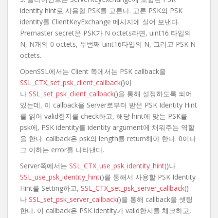
identity hint로 사용할 PSK를 고른다. 고른 PSK의 PSK
identity를 ClientKeyExchange 메시지에 실어 보낸다.
Premaster secret은 PSK가 N octets라면, uint16 타입의
N, N개의 0 octets, 두번째 uint16타입의 N, 그리고 PSK N
octets.
OpenSSL에서는 Client 쪽에서는 PSK callback을
SSL_CTX_set_psk_client_callback
()이
나
SSL_set_psk_client_callback
()을 통해 설정하도록 되어
있는데, 이 callback을 Server로부터 받은 PSK Identity Hint
를 읽어 valid한지를 check하고, 해당 hint에 맞는 PSK를
psk에, PSK identity를 identity argument에 채워주는 역할
을 한다. callback은 psk의 length를 return해야 한다. 0이나
그 이하는 error를 나타낸다.
Server쪽에서는
SSL_CTX_use_psk_identity_hint
()나
SSL_use_psk_identity_hint
()를 통해서 사용할 PSK Identity
Hint를 Setting하고,
SSL_CTX_set_psk_server_callback
()
나
SSL_set_psk_server_callback
()을 통해 callback을 셋팅
한다. 이 callback은 PSK identity가 valid한지를 체크하고,