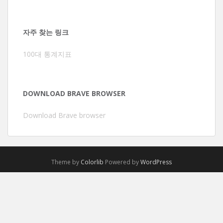
자주 찾는 링크
100대 통계지표
DOWNLOAD BRAVE BROWSER
Download Brave browser
Theme by
Colorlib
Powered by
WordPress