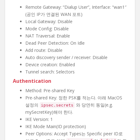
Remote Gateway: “Dialup User”, Interface: “wan1″
(공인 IP가 연결된 WAN 포트)
Local Gateway: Disable
Mode Config: Disable
NAT Traversal: Enable
Dead Peer Detection: On Idle
Add route: Disable
Auto discovery sender / receiver: Disable
Device creation: Enabled
Tunnel search: Selectors
Authentication
Method: Pre-shared Key
Pre-shared Key: 정한 PSK를 적는다. 아래 MacOS
설정의
와 당연히 동일(e.g.
ipsec.secrets
mySecretKey)해야 한다.
IKE Version: 1
IKE Mode Main(ID protection)
Peer Options: Accept Types는 Specific peer ID로