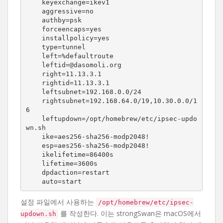
    keyexchange=ikev1

    aggressive=no

    authby=psk

    forceencaps=yes

    installpolicy=yes

    type=tunnel

    left=%defaultroute

    leftid=@dasomoli.org

    right=11.13.3.1

    rightid=11.13.3.1

    leftsubnet=192.168.0.0/24

    rightsubnet=192.168.64.0/19,10.30.0.0/1
6

    leftupdown=/opt/homebrew/etc/ipsec-updo
wn.sh

    ike=aes256-sha256-modp2048!

    esp=aes256-sha256-modp2048!

    ikelifetime=86400s

    lifetime=3600s

    dpdaction=restart

    auto=start
설정 파일에서 사용하는
/opt/homebrew/etc/ipsec-
를 작성한다. 이는 strongSwan은 macOS에서
updown.sh