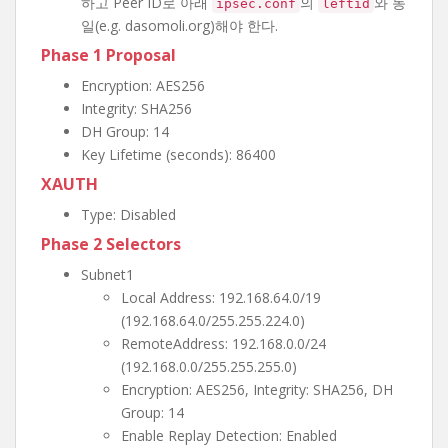
하고 Peer ID로 아래
의
와 동
ipsec.conf
leftid
일(e.g. dasomoli.org)해야 한다.
Phase 1 Proposal
Encryption: AES256
Integrity: SHA256
DH Group: 14
Key Lifetime (seconds): 86400
XAUTH
Type: Disabled
Phase 2 Selectors
Subnet1
Local Address: 192.168.64.0/19
(192.168.64.0/255.255.224.0)
RemoteAddress: 192.168.0.0/24
(192.168.0.0/255.255.255.0)
Encryption: AES256, Integrity: SHA256, DH
Group: 14
Enable Replay Detection: Enabled