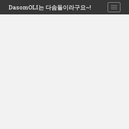
S
DasomOLI는 다솜돌이라구요~!
TOGGLE
k
i
p
t
o
m
a
i
n
c
o
n
t
e
n
t