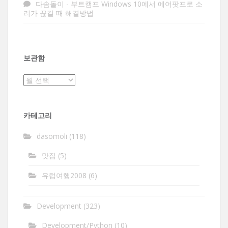
다솜돌이
-
부트캠프 Windows 10에서 에어팟프로 소
리가 끊길 때 해결방법
보관함
보
관
함
카테고리
dasomoli
(118)
맛집
(5)
유럽여행2008
(6)
Development
(323)
Development/Python
(10)