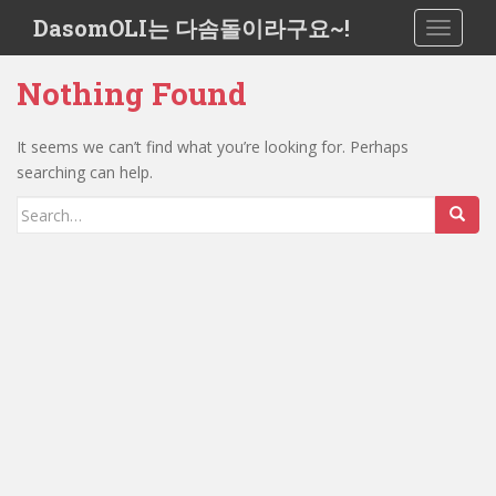
S
DasomOLI는 다솜돌이라구요~!
TOGGLE
k
i
Nothing Found
p
t
o
It seems we can’t find what you’re looking for. Perhaps
m
searching can help.
a
Search
i
for:
n
c
o
n
t
e
n
t