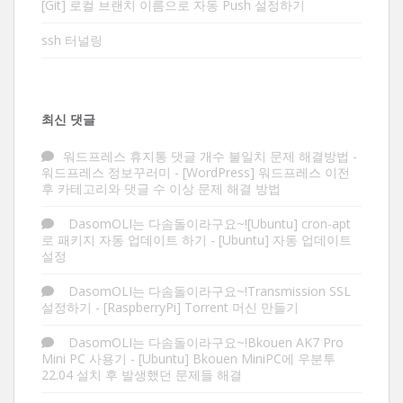
[Git] 로컬 브랜치 이름으로 자동 Push 설정하기
ssh 터널링
최신 댓글
워드프레스 휴지통 댓글 개수 불일치 문제 해결방법 -
워드프레스 정보꾸러미
-
[WordPress] 워드프레스 이전
후 카테고리와 댓글 수 이상 문제 해결 방법
DasomOLI는 다솜돌이라구요~![Ubuntu] cron-apt
로 패키지 자동 업데이트 하기
-
[Ubuntu] 자동 업데이트
설정
DasomOLI는 다솜돌이라구요~!Transmission SSL
설정하기
-
[RaspberryPi] Torrent 머신 만들기
DasomOLI는 다솜돌이라구요~!Bkouen AK7 Pro
Mini PC 사용기
-
[Ubuntu] Bkouen MiniPC에 우분투
22.04 설치 후 발생했던 문제들 해결