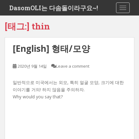
S
DasomOLI는 다솜돌이라구요~!
TOGGLE
k
i
[태그:]
thin
p
t
o
[English] 형태/모양
m
a
i
2020년 9월 14일
Leave a comment
n
c
o
일반적으로 미국에서는 외모, 특히 얼굴 모양, 크기에 대한
n
이야기를 거의! 하지 않음을 주의하자.
t
Why would you say that?
e
n
t