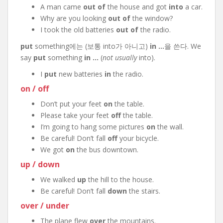
A man came
out of
the house and got
into
a car.
Why are you looking
out of
the window?
I took the old batteries
out of
the radio.
put
something에는 (보통 into가 아니고)
in …
을 쓴다. We
say
put
something
in …
(
not usually
into).
I
put
new batteries
in
the radio.
on / off
Don’t put your feet
on
the table.
Please take your feet
off
the table.
I’m going to hang some pictures
on
the wall.
Be careful! Don’t fall
off
your bicycle.
We got
on
the bus downtown.
up / down
We walked
up
the hill to the house.
Be careful! Don’t fall
down
the stairs.
over / under
The plane flew
over
the mountains.