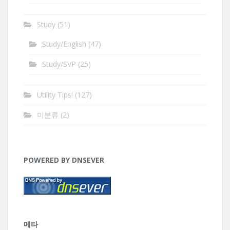
Study
(51)
Study/English
(47)
Study/SVP
(25)
Utility Tips!
(127)
미분류
(2)
POWERED BY DNSEVER
메타