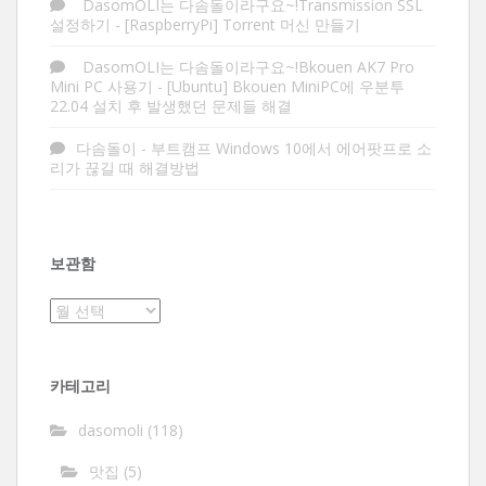
DasomOLI는 다솜돌이라구요~!Transmission SSL
설정하기
-
[RaspberryPi] Torrent 머신 만들기
DasomOLI는 다솜돌이라구요~!Bkouen AK7 Pro
Mini PC 사용기
-
[Ubuntu] Bkouen MiniPC에 우분투
22.04 설치 후 발생했던 문제들 해결
다솜돌이
-
부트캠프 Windows 10에서 에어팟프로 소
리가 끊길 때 해결방법
보관함
보
관
함
카테고리
dasomoli
(118)
맛집
(5)