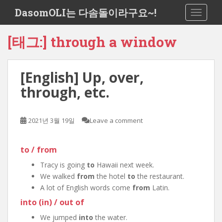
S
DasomOLI는 다솜돌이라구요~!
TOGGLE
k
i
[태그:]
through a window
p
t
o
[English] Up, over,
m
a
through, etc.
i
n
c
2021년 3월 19일
Leave a comment
o
n
to / from
t
e
Tracy is going
to
Hawaii next week.
n
We walked
from
the hotel
to
the restaurant.
t
A lot of English words come
from
Latin.
into (in) / out of
We jumped
into
the water.