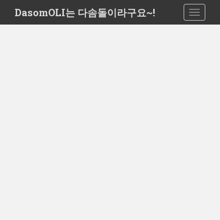
S
DasomOLI는 다솜돌이라구요~!
TOGGLE
k
i
p
t
o
m
a
i
n
c
o
n
t
e
n
t