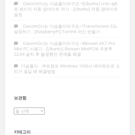
DasomOLI는 다솜돌이라구요~![Ubuntu] cron-apt
로 패키지 자동 업데이트 하기
-
[Ubuntu] 자동 업데이트
설정
DasomOLI는 다솜돌이라구요~!Transmission SSL
설정하기
-
[RaspberryPi] Torrent 머신 만들기
DasomOLI는 다솜돌이라구요~!Bkouen AK7 Pro
Mini PC 사용기
-
[Ubuntu] Bkouen MiniPC에 우분투
22.04 설치 후 발생했던 문제들 해결
다솜돌이
-
부트캠프 Windows 10에서 에어팟프로 소
리가 끊길 때 해결방법
보관함
보
관
함
카테고리