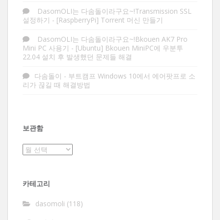
DasomOLI는 다솜돌이라구요~!Transmission SSL
설정하기
-
[RaspberryPi] Torrent 머신 만들기
DasomOLI는 다솜돌이라구요~!Bkouen AK7 Pro
Mini PC 사용기
-
[Ubuntu] Bkouen MiniPC에 우분투
22.04 설치 후 발생했던 문제들 해결
다솜돌이
-
부트캠프 Windows 10에서 에어팟프로 소
리가 끊길 때 해결방법
보관함
보
관
함
카테고리
dasomoli
(118)