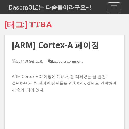
S
DasomOLI는 다솜돌이라구요~!
TOGGLE
k
i
[태그:]
TTBA
p
t
o
[ARM] Cortex-A 페이징
m
a
i
2014년 8월 22일
Leave a comment
n
c
o
ARM Cortex-A 페이징에 대해서 잘 적혀있는 글 발견!
n
설명하면서 쓴 단어의 정의들도 정확하다. 설명도 간략하면
t
서 쉽게 되어 있다.
e
n
t