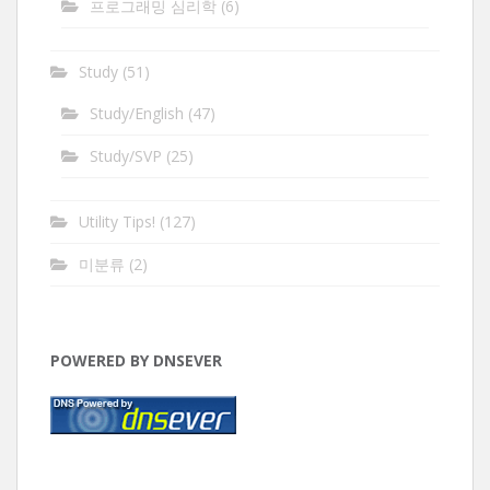
프로그래밍 심리학
(6)
Study
(51)
Study/English
(47)
Study/SVP
(25)
Utility Tips!
(127)
미분류
(2)
POWERED BY DNSEVER