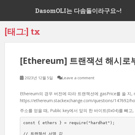
S
DasomOLI는 다솜돌이라구요~!
k
i
p
[태그:]
tx
t
o
m
a
[Ethereum] 트랜잭션 해시로부
i
n
c
2023년 12월 5일
Leave a comment
o
n
t
Ethereum의 경우 버전에 따라 트랜잭션에 gasPrice를 쓸 지, ma
e
https://ethereum.stackexchange.com/questions/147692/ho
n
주소를 얻을 때, Public key에서 앞의 한 바이트(0x04)를 빼고
t
const { ethers } = require("hardhat");

// 트랜잭션 서명 값
