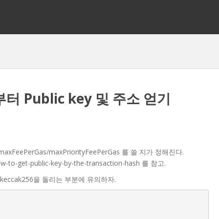
터 Public key 및 주소 얻기
xFeePerGas/maxPriorityFeePerGas 를 쓸 지가 정해진다.
w-to-get-public-key-by-the-transaction-hash 를 참고.
, keccak256을 돌리는 부분에 유의하자.