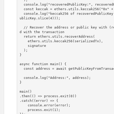
  console.log("recoveredPublicKey:", recoveredPublicKey);

  const keccak = ethers.utils.keccak256("0x" + recoveredPublicKey.slice(4))

  console.log("keccak256 of recoveredPublicKey:", keccak, ethers.utils.keccak256("0x" + recoveredP
ublicKey.slice(4)));

  // Recover the address or public key with (replace recoverAddress by recoverPublicKey) associate
d with the transaction

  return ethers.utils.recoverAddress(

    ethers.utils.keccak256(serializedTx),

    signature

  );

}

async function main() {

  const address = await getPublicKeyFromTransactionHash(provider, txHash);

  console.log("Address:", address);

}

main()

.then(() => process.exit(0))

.catch((error) => {

    console.error(error);

    process.exit(1);
