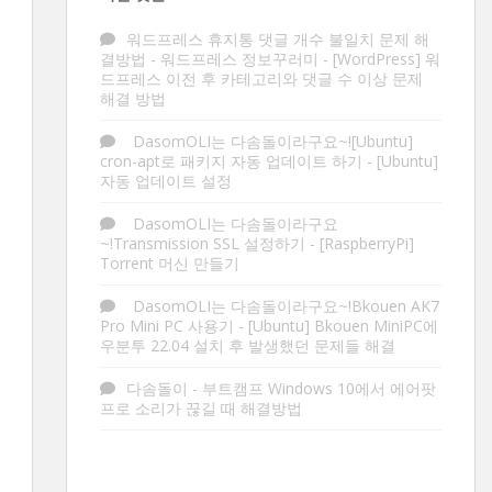
워드프레스 휴지통 댓글 개수 불일치 문제 해
결방법 - 워드프레스 정보꾸러미
-
[WordPress] 워
드프레스 이전 후 카테고리와 댓글 수 이상 문제
해결 방법
DasomOLI는 다솜돌이라구요~![Ubuntu]
cron-apt로 패키지 자동 업데이트 하기
-
[Ubuntu]
자동 업데이트 설정
DasomOLI는 다솜돌이라구요
~!Transmission SSL 설정하기
-
[RaspberryPi]
Torrent 머신 만들기
DasomOLI는 다솜돌이라구요~!Bkouen AK7
Pro Mini PC 사용기
-
[Ubuntu] Bkouen MiniPC에
우분투 22.04 설치 후 발생했던 문제들 해결
다솜돌이
-
부트캠프 Windows 10에서 에어팟
프로 소리가 끊길 때 해결방법