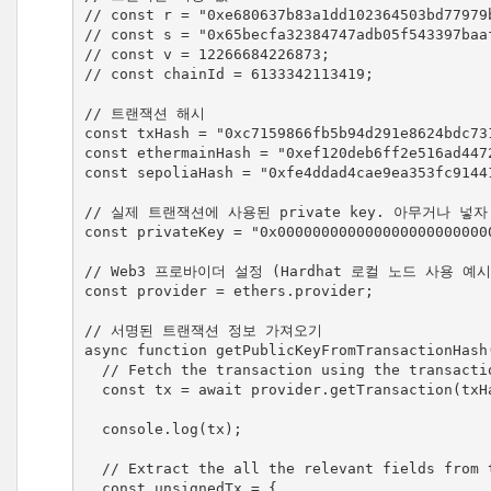
// const r = "0xe680637b83a1dd102364503bd77979b
// const s = "0x65becfa32384747adb05f543397baaf
// const v = 12266684226873;

// const chainId = 6133342113419;

// 트랜잭션 해시

const txHash = "0xc7159866fb5b94d291e8624bdc73
const ethermainHash = "0xef120deb6ff2e516ad447
const sepoliaHash = "0xfe4ddad4cae9ea353fc9144
// 실제 트랜잭션에 사용된 private key. 아무거나 넣자.
const privateKey = "0x000000000000000000000000
// Web3 프로바이더 설정 (Hardhat 로컬 노드 사용 예시)
const provider = ethers.provider;

// 서명된 트랜잭션 정보 가져오기

async function getPublicKeyFromTransactionHash(
  // Fetch the transaction using the transaction hash and provier

  const tx = await provider.getTransaction(txHash);

  console.log(tx);

  // Extract the all the relevant fields from the transaction (We need all of them)

  const unsignedTx = {
