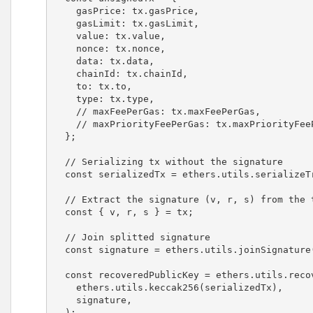
    gasPrice: tx.gasPrice,

    gasLimit: tx.gasLimit,

    value: tx.value,

    nonce: tx.nonce,

    data: tx.data,

    chainId: tx.chainId,

    to: tx.to,

    type: tx.type,

    // maxFeePerGas: tx.maxFeePerGas,

    // maxPriorityFeePerGas: tx.maxPriorityFeePerGas,

  };

  // Serializing tx without the signature

  const serializedTx = ethers.utils.serializeTransaction(unsignedTx);

  // Extract the signature (v, r, s) from the transaction

  const { v, r, s } = tx;

  // Join splitted signature

  const signature = ethers.utils.joinSignature({ v, r, s });

  const recoveredPublicKey = ethers.utils.recoverPublicKey(

    ethers.utils.keccak256(serializedTx),

    signature,

  );
