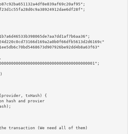
87c92ba651132a4df8e839af69c20af95";

23d1c55fa28d0c9a38924912dae6df28f";

1b7a6d46533b398065de7aa7dd1af7b6aa36";

24d220c0cd73166d169a2a0b0f66dfb5613d2d6169c"

1ee5db6c70bd5468673d907926be92dd4b8a63f63"



0000000000000000000000000000000000000001";



provider, txHash) {
