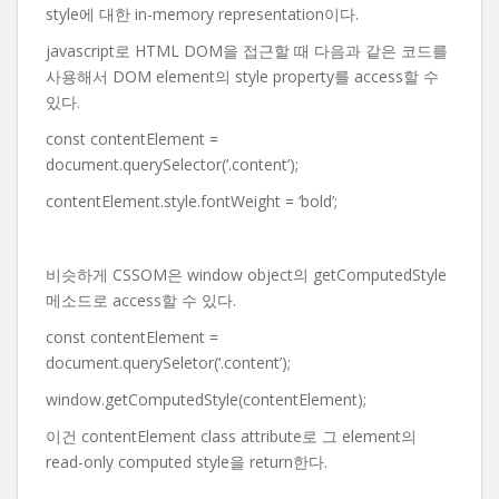
style에 대한 in-memory representation이다.
javascript로 HTML DOM을 접근할 때 다음과 같은 코드를
사용해서 DOM element의 style property를 access할 수
있다.
const contentElement =
document.querySelector(‘.content’);
contentElement.style.fontWeight = ‘bold’;
비슷하게 CSSOM은 window object의 getComputedStyle
메소드로 access할 수 있다.
const contentElement =
document.querySeletor(‘.content’);
window.getComputedStyle(contentElement);
이건 contentElement class attribute로 그 element의
read-only computed style을 return한다.