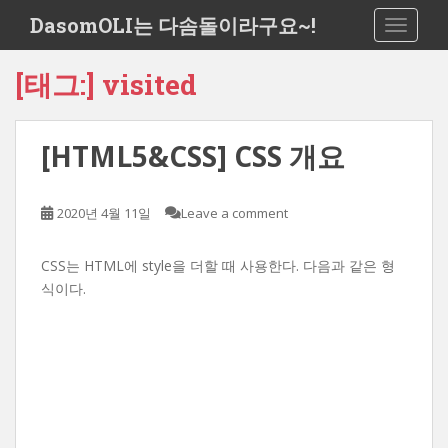
S
DasomOLI는 다솜돌이라구요~!
TOGGLE
k
i
[태그:]
visited
p
t
o
[HTML5&CSS] CSS 개요
m
a
i
2020년 4월 11일
Leave a comment
n
c
o
CSS는 HTML에 style을 더할 때 사용한다. 다음과 같은 형
n
식이다.
t
e
n
t