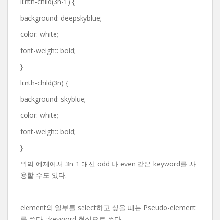
li:nth-child(3n-1) {
background: deepskyblue;
color: white;
font-weight: bold;
}
li:nth-child(3n) {
background: skyblue;
color: white;
font-weight: bold;
}
위의 예제에서 3n-1 대신 odd 나 even 같은 keyword를 사
용할 수도 있다.
element의 일부를 select하고 싶을 때는 Pseudo-element
를 쓴다. ::keyword 형식으로 쓴다.