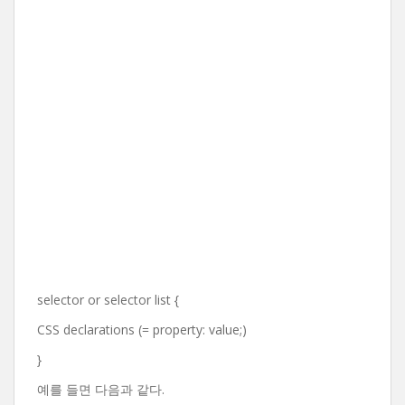
selector or selector list {
CSS declarations (= property: value;)
}
예를 들면 다음과 같다.