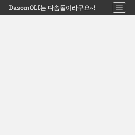
S
DasomOLI는 다솜돌이라구요~!
TOGGLE
k
i
p
t
o
m
a
i
n
c
o
n
t
e
n
t