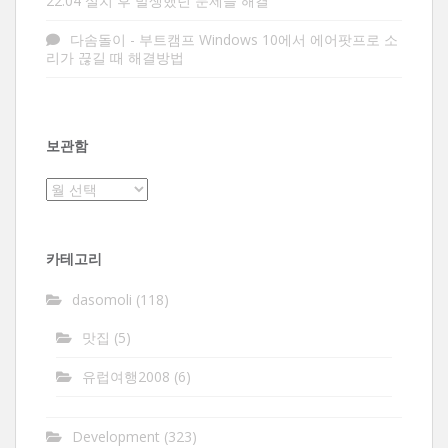
22.04 설치 후 발생했던 문제들 해결
다솜돌이
-
부트캠프 Windows 10에서 에어팟프로 소
리가 끊길 때 해결방법
보관함
보
관
함
카테고리
dasomoli
(118)
맛집
(5)
유럽여행2008
(6)
Development
(323)