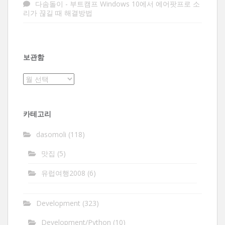
다솜돌이
-
부트캠프 Windows 10에서 에어팟프로 소
리가 끊길 때 해결방법
보관함
보
관
함
카테고리
dasomoli
(118)
맛집
(5)
유럽여행2008
(6)
Development
(323)
Development/Python
(10)