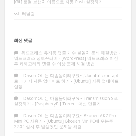
[Git] 로컬 브랜치 이름으로 자동 Push 설정하기
ssh 터널링
최신 댓글
워드프레스 휴지통 댓글 개수 불일치 문제 해결방법 -
워드프레스 정보꾸러미
-
[WordPress] 워드프레스 이전
후 카테고리와 댓글 수 이상 문제 해결 방법
DasomOLI는 다솜돌이라구요~![Ubuntu] cron-apt
로 패키지 자동 업데이트 하기
-
[Ubuntu] 자동 업데이트
설정
DasomOLI는 다솜돌이라구요~!Transmission SSL
설정하기
-
[RaspberryPi] Torrent 머신 만들기
DasomOLI는 다솜돌이라구요~!Bkouen AK7 Pro
Mini PC 사용기
-
[Ubuntu] Bkouen MiniPC에 우분투
22.04 설치 후 발생했던 문제들 해결