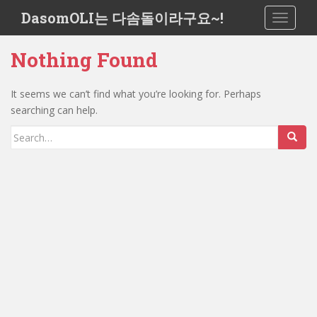
S
DasomOLI는 다솜돌이라구요~!
TOGGLE
k
i
Nothing Found
p
t
o
It seems we can’t find what you’re looking for. Perhaps
m
searching can help.
a
Search
i
for:
n
c
o
n
t
e
n
t