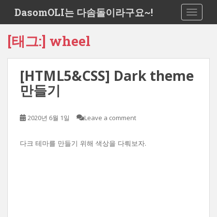
S
DasomOLI는 다솜돌이라구요~!
TOGGLE
k
i
[태그:]
wheel
p
t
o
[HTML5&CSS] Dark theme
m
a
만들기
i
n
c
2020년 6월 1일
Leave a comment
o
n
다크 테마를 만들기 위해 색상을 다뤄보자.
t
e
n
t