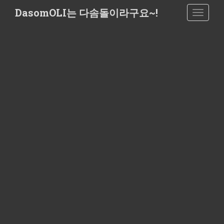
S
DasomOLI는 다솜돌이라구요~!
TOGGLE
k
i
p
t
o
m
a
i
n
c
o
n
t
e
n
t