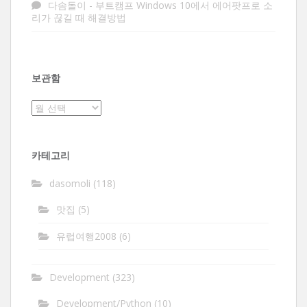
다솜돌이
-
부트캠프 Windows 10에서 에어팟프로 소
리가 끊길 때 해결방법
보관함
보
관
함
카테고리
dasomoli
(118)
맛집
(5)
유럽여행2008
(6)
Development
(323)
Development/Python
(10)