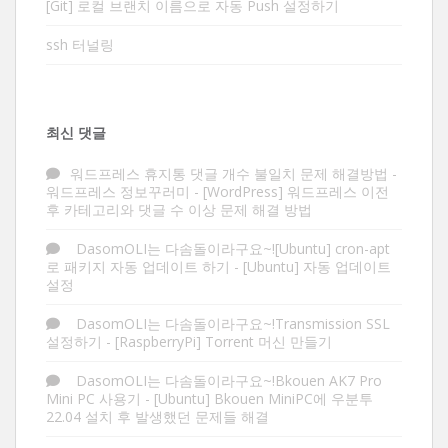
[Git] 로컬 브랜치 이름으로 자동 Push 설정하기
ssh 터널링
최신 댓글
워드프레스 휴지통 댓글 개수 불일치 문제 해결방법 -
워드프레스 정보꾸러미
-
[WordPress] 워드프레스 이전
후 카테고리와 댓글 수 이상 문제 해결 방법
DasomOLI는 다솜돌이라구요~![Ubuntu] cron-apt
로 패키지 자동 업데이트 하기
-
[Ubuntu] 자동 업데이트
설정
DasomOLI는 다솜돌이라구요~!Transmission SSL
설정하기
-
[RaspberryPi] Torrent 머신 만들기
DasomOLI는 다솜돌이라구요~!Bkouen AK7 Pro
Mini PC 사용기
-
[Ubuntu] Bkouen MiniPC에 우분투
22.04 설치 후 발생했던 문제들 해결