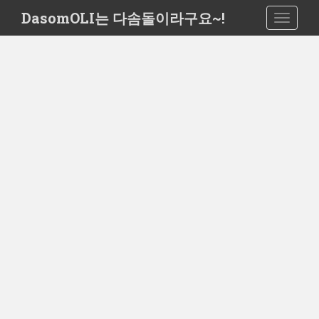
S
DasomOLI는 다솜돌이라구요~!
TOGGLE
k
i
p
t
o
m
a
i
n
c
o
n
t
e
n
t