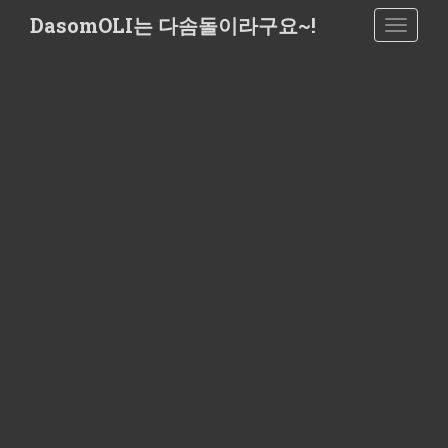
S
DasomOLI는 다솜돌이라구요~!
TOGGLE
k
i
p
t
o
m
a
i
n
c
o
n
t
e
n
t