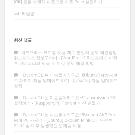
[Git] 로컬 브랜치 이름으로 자동 Push 설정하기
ssh 터널링
최신 댓글
워드프레스 휴지통 댓글 개수 불일치 문제 해결방법 -
워드프레스 정보꾸러미
-
[WordPress] 워드프레스 이전
후 카테고리와 댓글 수 이상 문제 해결 방법
DasomOLI는 다솜돌이라구요~![Ubuntu] cron-apt
로 패키지 자동 업데이트 하기
-
[Ubuntu] 자동 업데이트
설정
DasomOLI는 다솜돌이라구요~!Transmission SSL
설정하기
-
[RaspberryPi] Torrent 머신 만들기
DasomOLI는 다솜돌이라구요~!Bkouen AK7 Pro
Mini PC 사용기
-
[Ubuntu] Bkouen MiniPC에 우분투
22.04 설치 후 발생했던 문제들 해결