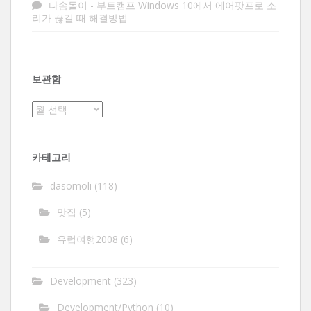
다솜돌이
-
부트캠프 Windows 10에서 에어팟프로 소
리가 끊길 때 해결방법
보관함
보
관
함
카테고리
dasomoli
(118)
맛집
(5)
유럽여행2008
(6)
Development
(323)
Development/Python
(10)