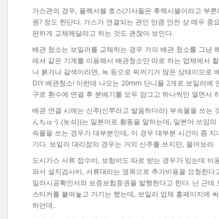
가스관의 경우, 플렉서블 호스(기사들은 후렉시블이라고 부른다
원? 정도 한단다. 가스가 연결되는 관인 만큼 안전 상 매우 중
편하게 교체해달라고 하는 것도 괜찮아 보인다.
배관 청소는 보일러를 교체하는 경우 거의 배관 청소를 그냥 해
레셔 같은 기계를 이용해서 배관청소만 따로 하는 업체에서 할 
나 붉거나 갈색이라면, 녹 등으로 찌꺼기가 많은 상태이므로 배
DIY 배관청소! 이런데 나오는 20mm 단니플 2개로 보일러에
구로 환수에 연결 후 분배기를 모두 잠그고 하나씩만 열면서 하
배관 연결 시에는 신주(신쭈라고 발음하더라) 부속물을 쓰는 것
んちゅう.(놋쇠))는 일본어로 황동을 말하는데, 일본어 쓰임의
속물을 쓰는 경우가 대부분인데, 이 경우 대부분 시간이 좀 지나
기다. 보일러 대리점의 경우는 거의 신주를 쓰지만, 물어보라.
도시가스 서류 접수비, 보험비도 따로 받는 경우가 있는데 비
와서 설치검사비, 서류대라는 명목으로 추가비용을 요청한다고 
일러시공확인서와 보증보험증권을 발행한다고 한다. 난 근데
스티커를 붙여놓고 가기는 했는데, 보일러 업체 홈페이지에 써
하던데..