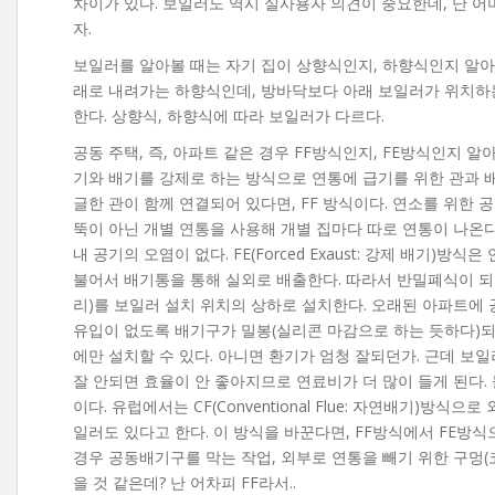
차이가 있다. 보일러도 역시 실사용자 의견이 중요한데, 난 어
자.
보일러를 알아볼 때는 자기 집이 상향식인지, 하향식인지 알아야
래로 내려가는 하향식인데, 방바닥보다 아래 보일러가 위치하는
한다. 상향식, 하향식에 따라 보일러가 다르다.
공동 주택, 즉, 아파트 같은 경우 FF방식인지, FE방식인지 알아야 한다.
기와 배기를 강제로 하는 방식으로 연통에 급기를 위한 관과 
글한 관이 함께 연결되어 있다면, FF 방식이다. 연소를 위한 
뚝이 아닌 개별 연통을 사용해 개별 집마다 따로 연통이 나온다
내 공기의 오염이 없다. FE(Forced Exaust: 강제 배기
불어서 배기통을 통해 실외로 배출한다. 따라서 반밀폐식이 되며
리)를 보일러 설치 위치의 상하로 설치한다. 오래된 아파트에 
유입이 없도록 배기구가 밀봉(실리콘 마감으로 하는 듯하다)되
에만 설치할 수 있다. 아니면 환기가 엄청 잘되던가. 근데 보
잘 안되면 효율이 안 좋아지므로 연료비가 더 많이 들게 된다.
이다. 유럽에서는 CF(Conventional Flue: 자연배기)
일러도 있다고 한다. 이 방식을 바꾼다면, FF방식에서 FE방식으
경우 공동배기구를 막는 작업, 외부로 연통을 빼기 위한 구멍(코
을 것 같은데? 난 어차피 FF라서..