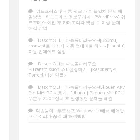
워드프레스 휴지통 댓글 개수 불일치 문제 해
결방법 - 워드프레스 정보꾸러미
-
[WordPress] 워
드프레스 이전 후 카테고리와 댓글 수 이상 문제
해결 방법
DasomOLI는 다솜돌이라구요~![Ubuntu]
cron-apt로 패키지 자동 업데이트 하기
-
[Ubuntu]
자동 업데이트 설정
DasomOLI는 다솜돌이라구요
~!Transmission SSL 설정하기
-
[RaspberryPi]
Torrent 머신 만들기
DasomOLI는 다솜돌이라구요~!Bkouen AK7
Pro Mini PC 사용기
-
[Ubuntu] Bkouen MiniPC에
우분투 22.04 설치 후 발생했던 문제들 해결
다솜돌이
-
부트캠프 Windows 10에서 에어팟
프로 소리가 끊길 때 해결방법