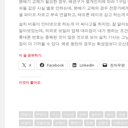
분배기 교체가 필요한 경우, 배관구가 몇개인지에 따라 1구당 
속들 값은 사실 별로 안하는데, 분배기 교체의 경우 전문가에게
셀 파이프 자르고 부속 연결하고, 테프론 테이프 감고 하는게 
설치 비용이 인터넷으로 하는게 더 싸다고들 하지만, 잘 알아보
알아보았는데, 의외로 보일러 업체 대리점이 내가 원하는 조건
휴대폰 번호는 중복된 것이 많은 것으로 보아 설치 기사는 그냥
점이 더 가까울 수 있다. 예로 동탄의 경우는 화성점보다 오산점
이 글 공유하기:
X
Facebook
LinkedIn
전자우편
이것이 좋아요:
FE방식
FF방식
가스
가스관
강제
갤러리
검사
경동
보일러
보일러실
보험비
분배기
비용
상향식
서류접수