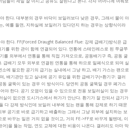
머님들이 제일 잘 아시고 공유도 잘된다고 본다. 각자 어머니께 여쭤보
 한다. 대부분의 경우 바닥이 보일러보다 낮은 경우, 그래서 물이 아
, 예를 들면, 지하실에 보일러가 있다던지 하는 경우는 상향식이라
 FF(Forced Draught Balanced Flue: 강제 급배기)방식은 급
배기를 위한 관이 함께 연결되어 있다. 연통에 스테인레스로 된 쭈글쭈
공기를 외부에서 연통을 통해 직접 가져오므로, 공동배기구 즉, 공동 굴
. 급배기 모두 외부로 연결된 연통을 통해 하므로 밀폐식으로 되며 실
)방식은 연소에 필요한 공기의 급기는 실내에서 그냥 하고, 배기 가스는 팬으로
, 배기관만 있고 실내에 공기 유입을 위한 급배기구(=환기구: 갤러
공동 굴뚝이 있는 경우 이 방식이다. 당연히 공동 굴뚝일 경우 폐가스
어야 한다. 공기 오염이 있을 수 있으므로 전용 보일러실이 있는 경우
일러실이 없으면 도시가스에서 허가가 안난다. 환기가 잘 안되서 급기가
 둘 다 강제 방식인데 보일러 내부에 있는 팬을 통해 강제로 하기 때문
방식으로 외부 공기로 바로 급기하고 배출하는 그래서 그냥 외부에 설치하는 보
로 바꾸는 일은 거의 없을 것이고, 거의 FE->FF로 바꾸게 될텐데, 이
어)을 뚫는 작업, 연도 교체에 대한 비용이 나온다. 갤러리도 아마 막