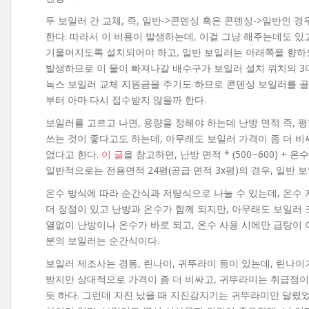
두 보일러 간 교체, 즉, 일반->콘덴싱 혹은 콘덴싱->일반인 
한다. 따라서 이 비용이 발생하는데, 이걸 그냥 해주는데도 있
기울어지도록 설치되어야 하고, 일반 보일러는 아래쪽을 향하
발생하므로 이 물이 빠져나갈 배수구가 보일러 설치 위치의 3미
녹스 보일러 교체 지원금을 주기도 하므로 콘덴싱 보일러를 골랐
부터 아마 다시 접수받지 않을까 한다.
보일러를 고르고 나면, 용량을 정해야 하는데 난방 면적 즉, 
쓰는 것이 좋다고도 하는데, 아무래도 보일러 가격이 좀 더 
없다고 한다.
이 글
을 참고하면, 난방 면적 * (500~600) + 
일반적으로는 전용면적 24평(공급 면적 3x평)의 경우, 일반 보
온수 방식에 따라 순간식과 저탕식으로 나눌 수 있는데, 온수 
더 장점이 있고 난방과 온수가 함께 되지만, 아무래도 보일러 
열없이 난방이나 온수가 바로 되고, 온수 사용 시에만 급탕이 
분의 보일러는 순간식이다.
보일러 제조사는 경동, 린나이, 귀뚜라미 등이 있는데, 린나이
받지만 상대적으로 가격이 좀 더 비싸고, 귀뚜라미는 취급점이
듯 하다. 그런데 지진 났을 때 지진감지기는 귀뚜라미만 달렸었