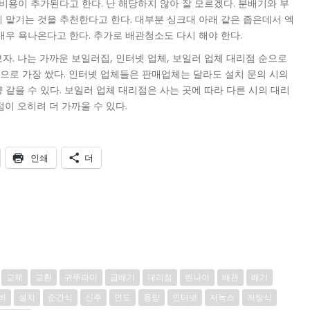
비용이 추가된다고 한다. 난 해당하지 않아 잘 모르겠다. 분배기와 부
 맡기는 것을 추천한다고 한다. 대부분 싱크대 아래 같은 좁은데서 엑
매우 욕나온다고 한다. 추가로 배관청소도 다시 해야 한다.
자. 나는 가까운 보일러집, 인터넷 업체, 보일러 업체 대리점 순으로
으로 가장 쌌다. 인터넷 업체들은 판매업체는 달라도 설치 문의 시의
 같을 수 있다. 보일러 업체 대리점은 사는 곳에 따라 다른 시의 대리
이 오히려 더 가까울 수 있다.
인쇄
더
교체
교환
귀뚜라미
급배기
대리점
린나이
배관
배기
비
설치
순간식
신주
연도
용량
인터넷
저녹스
저탕식