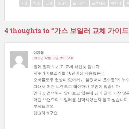
지원
청소
코어
콘덴싱
플라스틱
플렉서블
하향식
4 thoughts to “가스 보일러 교체 가이드
이지영
2018년 12월 12일, 9:32 오후
많이 알아 보시고 교체 하신듯 합니다
귀뚜라미보일러를 10년이상 사용했는데
오버플로우 현상이 있어서 as불렀더니 온수통?에 누
그래서 어떤 브랜드로 해야하나 고민이 많습니다
인터넷 검색해서 알아보고 있는데 님의 글에 가장 많
어떤 브랜드의 보일러를 선택하셨는지 알고 싶습니다
부탁드려요
참고하려구요..