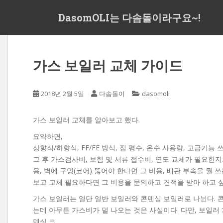
S
DasomOLI는 다솜돌이라구요~!
k
i
p
t
가스 보일러 교체 가이드
o
m
a
2018년 2월 5일
다솜돌이
dasomoli
i
n
c
가스 보일러 교체를 알아보고 했다.
o
요약하면,
n
상향식/하향식, FF/FE 방식, 집 평수, 온수 사용량, 고급기능
t
그 후 가스검사비, 보험 및 서류 접수비, 연도 교체가 필요한지
e
용, 벽에 구멍(코어) 뚫어야 한다면 그 비용, 배관 부속을 뭘
n
보고 교체 필요하다면 그 비용을 문의하고 견적을 받아 하고 싶
t
가스 보일러는 일단 일반 보일러와 콘덴싱 보일러로 나뉜다. 
는데 아무튼 가스비가 덜 나오는 것은 사실이다. 다만, 보일러
덴싱 ㅋ