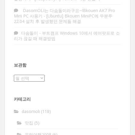
DasomOLI는 다솜돌이라구요~!Bkouen AK7 Pro
Mini PC 사용기
-
[Ubuntu] Bkouen MiniPC에 우분투
22.04 설치 후 발생했던 문제들 해결
다솜돌이
-
부트캠프 Windows 10에서 에어팟프로 소
리가 끊길 때 해결방법
보관함
보
관
함
카테고리
dasomoli
(118)
맛집
(5)
유럽여행2008
(6)