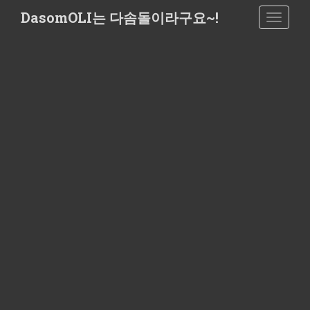
S
DasomOLI는 다솜돌이라구요~!
TOGGLE
k
i
p
t
o
m
a
i
n
c
o
n
t
e
n
t