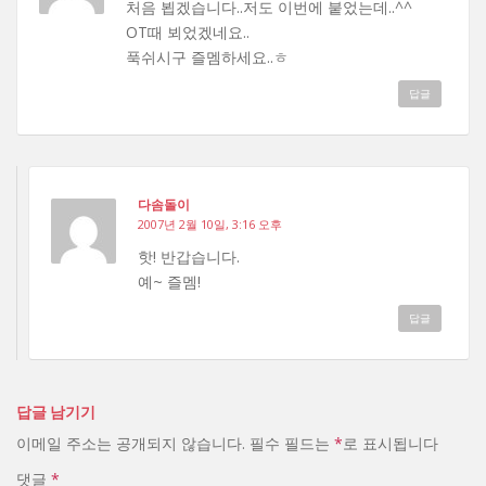
처음 뵙겠습니다..저도 이번에 붙었는데..^^
OT때 뵈었겠네요..
푹쉬시구 즐멤하세요..ㅎ
답글
다솜돌이
2007년 2월 10일, 3:16 오후
핫! 반갑습니다.
예~ 즐멤!
답글
답글 남기기
이메일 주소는 공개되지 않습니다.
필수 필드는
*
로 표시됩니다
댓글
*