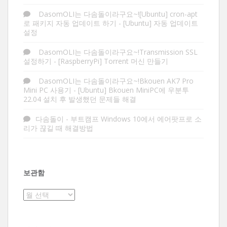
DasomOLI는 다솜돌이라구요~![Ubuntu] cron-apt
로 패키지 자동 업데이트 하기
-
[Ubuntu] 자동 업데이트
설정
DasomOLI는 다솜돌이라구요~!Transmission SSL
설정하기
-
[RaspberryPi] Torrent 머신 만들기
DasomOLI는 다솜돌이라구요~!Bkouen AK7 Pro
Mini PC 사용기
-
[Ubuntu] Bkouen MiniPC에 우분투
22.04 설치 후 발생했던 문제들 해결
다솜돌이
-
부트캠프 Windows 10에서 에어팟프로 소
리가 끊길 때 해결방법
보관함
보
관
함