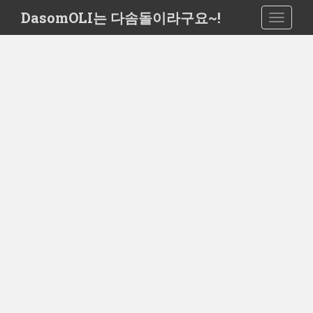
S
DasomOLI는 다솜돌이라구요~!
TOGGLE
k
i
p
t
o
m
a
i
n
c
o
n
t
e
n
t