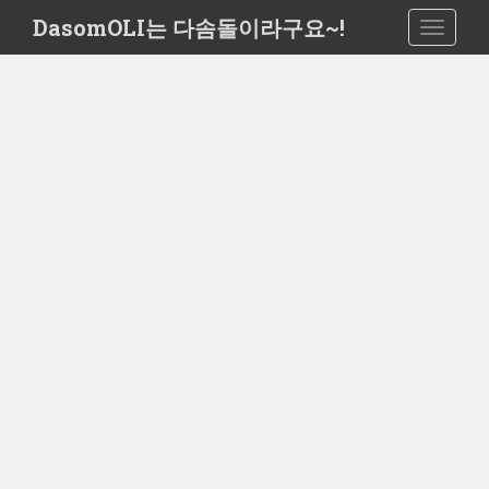
S
DasomOLI는 다솜돌이라구요~!
TOGGLE
k
i
p
t
o
m
a
i
n
c
o
n
t
e
n
t