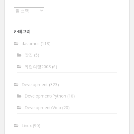
보
관
함
카테고리
dasomoli
(118)
맛집
(5)
유럽여행2008
(6)
Development
(323)
Development/Python
(10)
Development/Web
(20)
Linux
(90)