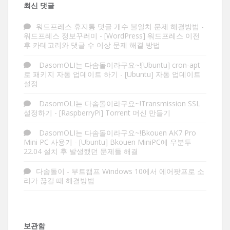
최신 댓글
워드프레스 휴지통 댓글 개수 불일치 문제 해결방법 -
워드프레스 정보꾸러미
-
[WordPress] 워드프레스 이전
후 카테고리와 댓글 수 이상 문제 해결 방법
DasomOLI는 다솜돌이라구요~![Ubuntu] cron-apt
로 패키지 자동 업데이트 하기
-
[Ubuntu] 자동 업데이트
설정
DasomOLI는 다솜돌이라구요~!Transmission SSL
설정하기
-
[RaspberryPi] Torrent 머신 만들기
DasomOLI는 다솜돌이라구요~!Bkouen AK7 Pro
Mini PC 사용기
-
[Ubuntu] Bkouen MiniPC에 우분투
22.04 설치 후 발생했던 문제들 해결
다솜돌이
-
부트캠프 Windows 10에서 에어팟프로 소
리가 끊길 때 해결방법
보관함