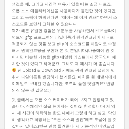
생겼을 때, 그리고 시간적 여유가 있을 때는 조금 다르죠.
오픈 소스 애플리케이션을 사용하다가 불편한 것이 있다면,
그리고 능력이 허락된다면, “에이~ 왜 이거 안돼!” 하면서 소
스코드를 보면서 고쳐볼 수 있습니다.
제가 해본 유일한 경험은 우분투를 사용하면서 FTP 클라이
언트인 gftp 프로그램의 파일이름의 원격인코딩이 제대로
적용되지 않는 것을 보고 gftp의 소스코드를 제맘대로 수정
해서 원격인코딩을 구현해 본 것 뿐입니다.(나중에야 안 것
이지만 비슷한 기능을 gftp 메일링 리스트에서 중국인이 패
치한 것이 있다고 하더군요. 그래도 제 패치가 더 좋습니다.
전 Upload & Download 시에도 원격 인코딩 설정에 맞
춰서 파일이름을 변경하게 했거든요. 패치를 원 개발자에게
이메일로 보내긴 했습니다만, 코드의 품질 탓일까요? 반영
되진 않는 것 같군요;;)
윗 글에서는 오픈 소스 커미터가 되어 보자고 권장하고 있
습니다. 전체적인 질을 높이자는 것이죠. 찬성합니다! 저 역
시 제 시간이 허락하는 한도 내에서 그렇게 하고 싶고, 막연
히 생각하고 희망하는 “오픈 소스의 발전”에도 도움이 될 것
같아서 말이죠.(받은 만큼 돌려준다. 제 기본적인 마인드입