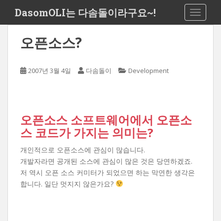
S
DasomOLI는 다솜돌이라구요~!
TOGGLE
k
i
오픈소스?
p
t
o
2007년 3월 4일
다솜돌이
Development
m
a
i
n
오픈소스 소프트웨어에서 오픈소
c
스 코드가 가지는 의미는?
o
n
개인적으로 오픈소스에 관심이 많습니다.
t
개발자라면 공개된 소스에 관심이 많은 것은 당연하겠죠.
e
저 역시 오픈 소스 커미터가 되었으면 하는 막연한 생각은
n
합니다. 일단 멋지지 않은가요?
t