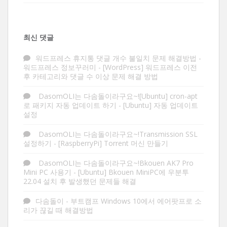
최신 댓글
워드프레스 휴지통 댓글 개수 불일치 문제 해결방법 -
워드프레스 정보꾸러미
-
[WordPress] 워드프레스 이전
후 카테고리와 댓글 수 이상 문제 해결 방법
DasomOLI는 다솜돌이라구요~![Ubuntu] cron-apt
로 패키지 자동 업데이트 하기
-
[Ubuntu] 자동 업데이트
설정
DasomOLI는 다솜돌이라구요~!Transmission SSL
설정하기
-
[RaspberryPi] Torrent 머신 만들기
DasomOLI는 다솜돌이라구요~!Bkouen AK7 Pro
Mini PC 사용기
-
[Ubuntu] Bkouen MiniPC에 우분투
22.04 설치 후 발생했던 문제들 해결
다솜돌이
-
부트캠프 Windows 10에서 에어팟프로 소
리가 끊길 때 해결방법