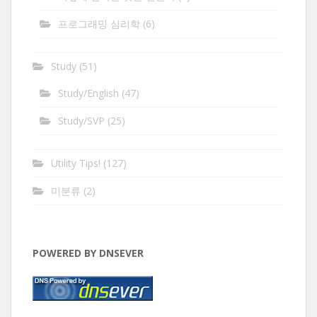
프로그래밍 심리학
(6)
Study
(51)
Study/English
(47)
Study/SVP
(25)
Utility Tips!
(127)
미분류
(2)
POWERED BY DNSEVER