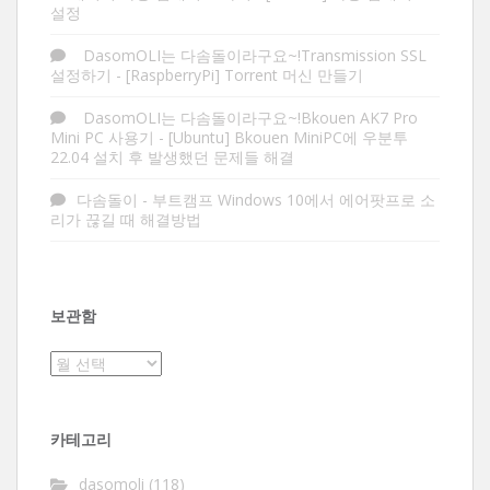
설정
DasomOLI는 다솜돌이라구요~!Transmission SSL
설정하기
-
[RaspberryPi] Torrent 머신 만들기
DasomOLI는 다솜돌이라구요~!Bkouen AK7 Pro
Mini PC 사용기
-
[Ubuntu] Bkouen MiniPC에 우분투
22.04 설치 후 발생했던 문제들 해결
다솜돌이
-
부트캠프 Windows 10에서 에어팟프로 소
리가 끊길 때 해결방법
보관함
보
관
함
카테고리
dasomoli
(118)