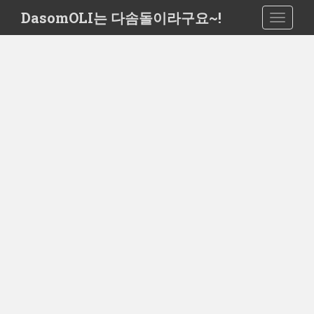
S
DasomOLI는 다솜돌이라구요~!
TOGGLE
k
i
p
t
o
m
a
i
n
c
o
n
t
e
n
t