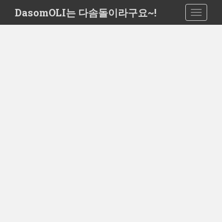
S
DasomOLI는 다솜돌이라구요~!
TOGGLE
k
i
p
t
o
m
a
i
n
c
o
n
t
e
n
t