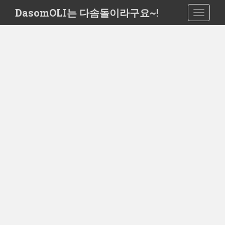
S
DasomOLI는 다솜돌이라구요~!
TOGGLE
k
i
p
t
o
m
a
i
n
c
o
n
t
e
n
t