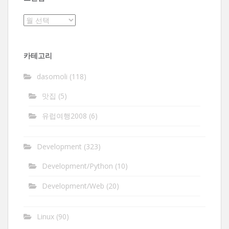
보
관
함
카테고리
dasomoli
(118)
맛집
(5)
유럽여행2008
(6)
Development
(323)
Development/Python
(10)
Development/Web
(20)
Linux
(90)