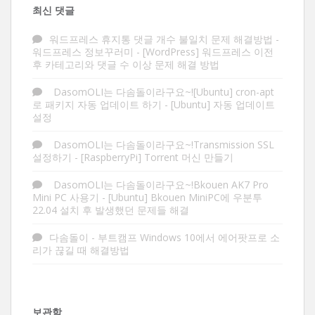
최신 댓글
워드프레스 휴지통 댓글 개수 불일치 문제 해결방법 -
워드프레스 정보꾸러미
-
[WordPress] 워드프레스 이전
후 카테고리와 댓글 수 이상 문제 해결 방법
DasomOLI는 다솜돌이라구요~![Ubuntu] cron-apt
로 패키지 자동 업데이트 하기
-
[Ubuntu] 자동 업데이트
설정
DasomOLI는 다솜돌이라구요~!Transmission SSL
설정하기
-
[RaspberryPi] Torrent 머신 만들기
DasomOLI는 다솜돌이라구요~!Bkouen AK7 Pro
Mini PC 사용기
-
[Ubuntu] Bkouen MiniPC에 우분투
22.04 설치 후 발생했던 문제들 해결
다솜돌이
-
부트캠프 Windows 10에서 에어팟프로 소
리가 끊길 때 해결방법
보관함