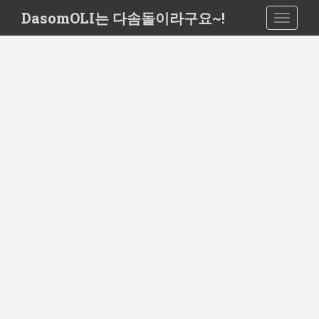
S
DasomOLI는 다솜돌이라구요~!
TOGGLE
k
i
p
t
o
m
a
i
n
c
o
n
t
e
n
t