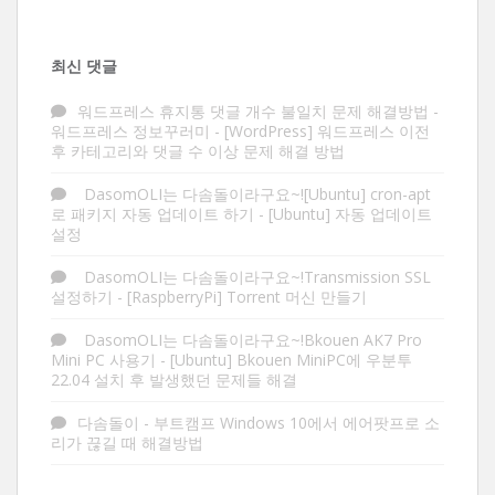
최신 댓글
워드프레스 휴지통 댓글 개수 불일치 문제 해결방법 -
워드프레스 정보꾸러미
-
[WordPress] 워드프레스 이전
후 카테고리와 댓글 수 이상 문제 해결 방법
DasomOLI는 다솜돌이라구요~![Ubuntu] cron-apt
로 패키지 자동 업데이트 하기
-
[Ubuntu] 자동 업데이트
설정
DasomOLI는 다솜돌이라구요~!Transmission SSL
설정하기
-
[RaspberryPi] Torrent 머신 만들기
DasomOLI는 다솜돌이라구요~!Bkouen AK7 Pro
Mini PC 사용기
-
[Ubuntu] Bkouen MiniPC에 우분투
22.04 설치 후 발생했던 문제들 해결
다솜돌이
-
부트캠프 Windows 10에서 에어팟프로 소
리가 끊길 때 해결방법