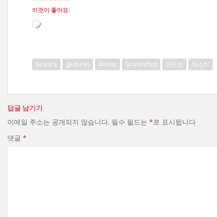
이것이 좋아요:
로
드
중...
Gesture
gestures
Mouse
StrokesPlus
마우스
제스처
답글 남기기
이메일 주소는 공개되지 않습니다.
필수 필드는
*
로 표시됩니다
댓글
*