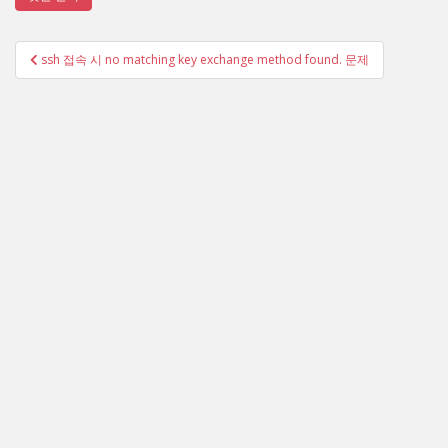
글
ssh 접속 시 no matching key exchange method found. 문제
탐
색