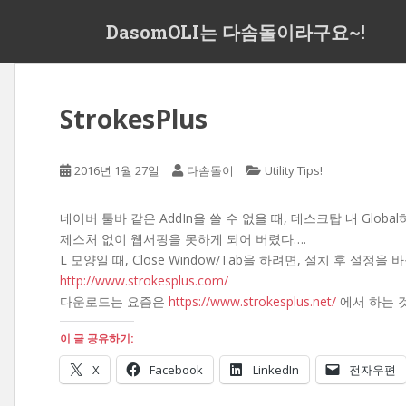
S
DasomOLI는 다솜돌이라구요~!
k
i
p
t
StrokesPlus
o
m
a
2016년 1월 27일
다솜돌이
Utility Tips!
i
n
c
네이버 툴바 같은 AddIn을 쓸 수 없을 때, 데스크탑 내 Global하
o
제스처 없이 웹서핑을 못하게 되어 버렸다….
n
L 모양일 때, Close Window/Tab을 하려면, 설치 후 설정을
t
http://www.strokesplus.com/
e
다운로드는 요즘은
https://www.strokesplus.net/
에서 하는 것
n
이 글 공유하기:
t
X
Facebook
LinkedIn
전자우편