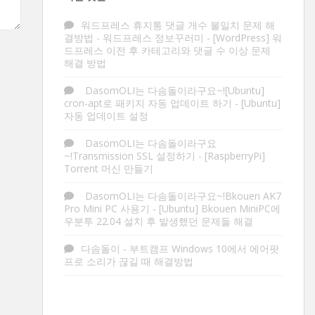
워드프레스 휴지통 댓글 개수 불일치 문제 해
결방법 - 워드프레스 정보꾸러미
-
[WordPress] 워
드프레스 이전 후 카테고리와 댓글 수 이상 문제
해결 방법
DasomOLI는 다솜돌이라구요~![Ubuntu]
cron-apt로 패키지 자동 업데이트 하기
-
[Ubuntu]
자동 업데이트 설정
DasomOLI는 다솜돌이라구요
~!Transmission SSL 설정하기
-
[RaspberryPi]
Torrent 머신 만들기
DasomOLI는 다솜돌이라구요~!Bkouen AK7
Pro Mini PC 사용기
-
[Ubuntu] Bkouen MiniPC에
우분투 22.04 설치 후 발생했던 문제들 해결
다솜돌이
-
부트캠프 Windows 10에서 에어팟
프로 소리가 끊길 때 해결방법