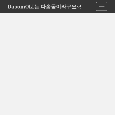
S
DasomOLI는 다솜돌이라구요~!
TOGGLE
k
i
p
t
o
m
a
i
n
c
o
n
t
e
n
t