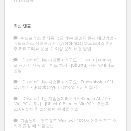
ssh 터널링
최신 댓글
워드프레스 휴지통 댓글 개수 불일치 문제 해결방법 -
워드프레스 정보꾸러미
-
[WordPress] 워드프레스 이전
후 카테고리와 댓글 수 이상 문제 해결 방법
DasomOLI는 다솜돌이라구요~![Ubuntu] cron-apt
로 패키지 자동 업데이트 하기
-
[Ubuntu] 자동 업데이트
설정
DasomOLI는 다솜돌이라구요~!Transmission SSL
설정하기
-
[RaspberryPi] Torrent 머신 만들기
DasomOLI는 다솜돌이라구요~!Bkouen AK7 Pro
Mini PC 사용기
-
[Ubuntu] Bkouen MiniPC에 우분투
22.04 설치 후 발생했던 문제들 해결
다솜돌이
-
부트캠프 Windows 10에서 에어팟프로 소
리가 끊길 때 해결방법