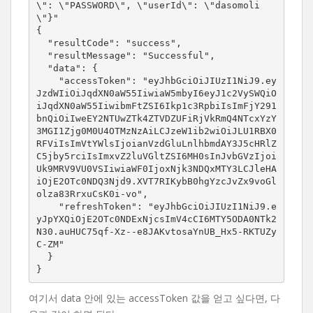
\": \"PASSWORD\", \"userId\": \"dasomoli
\"}"

{

  "resultCode": "success",

  "resultMessage": "Successful",

  "data": {

    "accessToken": "eyJhbGciOiJIUzI1NiJ9.ey
JzdWIiOiJqdXN0aW55IiwiaW5mbyI6eyJ1c2VySWQiO
iJqdXN0aW55IiwibmFtZSI6Ikp1c3RpbiIsImFjY291
bnQiOiIweEY2NTUwZTk4ZTVDZUFiRjVkRmQ4NTcxYzY
3MGI1Zjg0M0U4OTMzNzAiLCJzeW1ib2wiOiJLU1RBX0
RFViIsImVtYWlsIjoianVzdGluLnlhbmdAY3J5cHRlZ
C5jby5rciIsImxvZ2luVGltZSI6MH0sInJvbGVzIjoi
Uk9MRV9VU0VSIiwiaWF0IjoxNjk3NDQxMTY3LCJleHA
iOjE2OTc0NDQ3Njd9.XVT7RIKybB0hgYzcJvZx9voGl
olza83RrxuCsK0i-vo",

    "refreshToken": "eyJhbGciOiJIUzI1NiJ9.e
yJpYXQiOjE2OTc0NDExNjcsImV4cCI6MTY5ODA0NTk2
N30.auHUC75qf-Xz--e8JAKvtosaYnUB_Hx5-RKTUZy
C-ZM"

  }

}
여기서 data 안에 있는 accessToken 값을 얻고 싶다면, 다