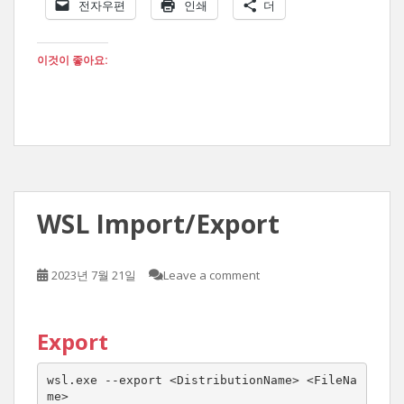
전자우편
인쇄
더
이것이 좋아요:
WSL Import/Export
2023년 7월 21일
Leave a comment
Export
wsl.exe --export <DistributionName> <FileNa
me>