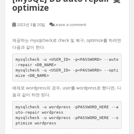
optimize
2023년 3월 20일
Leave a comment
제공하는 mysqlcheck로 check 및 복구, optimize를 하려면
다음과 같이 한다.
mysqlcheck -u <USER_ID> -p<PASSWORD> --auto
-repair <DB_NAME>

mysqlcheck -u <USER_ID> -p<PASSWORD> --opti
mize <DB_NAME>
예제로 wordpress의 경우, user를 wordpress로 했다면, 다
음과 같이 하면 된다.
mysqlcheck -u wordpress -pPASSWORD_HERE --a
uto-repair wordpress

mysqlcheck -u wordpress -pPASSWORD_HERE --o
ptimize wordpress