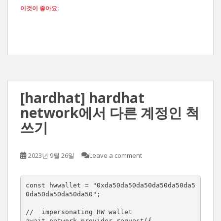
이것이 좋아요:
[hardhat] hardhat
network에서 다른 계정인 척
쓰기
2023년 9월 26일
Leave a comment
const hwwallet = "0xda50da50da50da50da50da5
0da50da50da50da50";

//  impersonating HW wallet

await network.provider.request({
