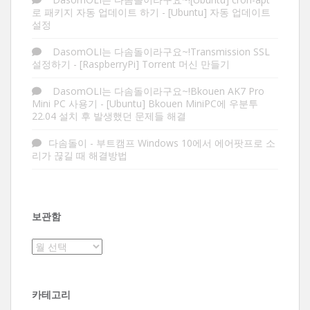
로 패키지 자동 업데이트 하기
-
[Ubuntu] 자동 업데이트
설정
DasomOLI는 다솜돌이라구요~!Transmission SSL
설정하기
-
[RaspberryPi] Torrent 머신 만들기
DasomOLI는 다솜돌이라구요~!Bkouen AK7 Pro
Mini PC 사용기
-
[Ubuntu] Bkouen MiniPC에 우분투
22.04 설치 후 발생했던 문제들 해결
다솜돌이
-
부트캠프 Windows 10에서 에어팟프로 소
리가 끊길 때 해결방법
보관함
보
관
함
카테고리