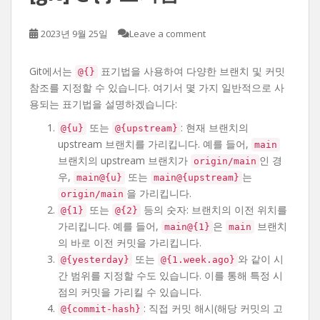
2023년 9월 25일
Leave a comment
Git에서는
표기법을 사용하여 다양한 브랜치 및 커밋
@{}
참조를 지정할 수 있습니다. 여기서 몇 가지 일반적으로 사
용되는 표기법을 설명하겠습니다:
또는
: 현재 브랜치의
@{u}
@{upstream}
upstream 브랜치를 가리킵니다. 예를 들어,
main
브랜치의 upstream 브랜치가
인 경
origin/main
우,
또는
는
main@{u}
main@{upstream}
을 가리킵니다.
origin/main
또는
등의 숫자: 브랜치의 이전 위치를
@{1}
@{2}
가리킵니다. 예를 들어,
은
브랜치
main@{1}
main
의 바로 이전 커밋을 가리킵니다.
또는
와 같이 시
@{yesterday}
@{1.week.ago}
간 범위를 지정할 수도 있습니다. 이를 통해 특정 시
점의 커밋을 가리킬 수 있습니다.
: 직접 커밋 해시(해당 커밋의 고
@{commit-hash}