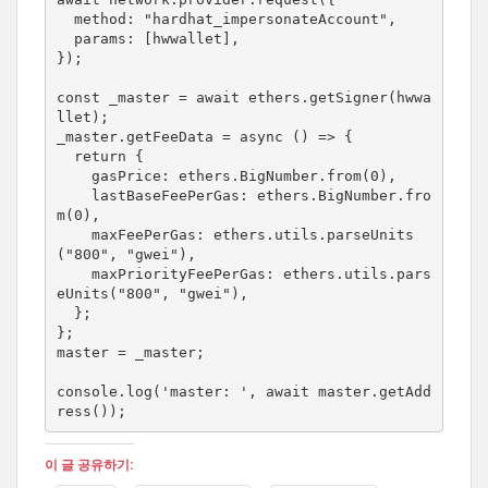
  method: "hardhat_impersonateAccount",

  params: [hwwallet],

});

const _master = await ethers.getSigner(hwwa
llet);

_master.getFeeData = async () => {

  return {

    gasPrice: ethers.BigNumber.from(0),

    lastBaseFeePerGas: ethers.BigNumber.fro
m(0),

    maxFeePerGas: ethers.utils.parseUnits
("800", "gwei"),

    maxPriorityFeePerGas: ethers.utils.pars
eUnits("800", "gwei"),

  };

};

master = _master;

console.log('master: ', await master.getAdd
ress());
이 글 공유하기: