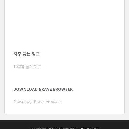
자주 찾는 링크
100대 통계지표
DOWNLOAD BRAVE BROWSER
Download Brave browser
Theme by
Colorlib
Powered by
WordPress