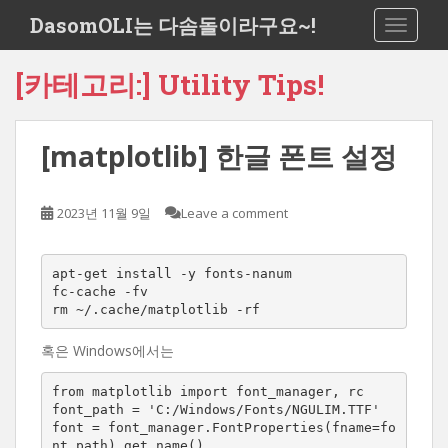
S
DasomOLI는 다솜돌이라구요~!
TOGGLE
k
i
[카테고리:]
Utility Tips!
p
t
o
[matplotlib] 한글 폰트 설정
m
a
i
2023년 11월 9일
Leave a comment
n
c
o
apt-get install -y fonts-nanum

n
fc-cache -fv

t
rm ~/.cache/matplotlib -rf
e
혹은 Windows에서는
n
t
from matplotlib import font_manager, rc

font_path = 'C:/Windows/Fonts/NGULIM.TTF'

font = font_manager.FontProperties(fname=fo
nt_path).get_name()
