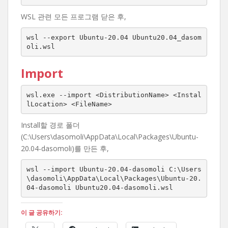
WSL 관련 모든 프로그램 닫은 후,
wsl --export Ubuntu-20.04 Ubuntu20.04_dasom
oli.wsl
Import
wsl.exe --import <DistributionName> <Instal
lLocation> <FileName>
Install할 경로 폴더
(C:\Users\dasomoli\AppData\Local\Packages\Ubuntu-
20.04-dasomoli)를 만든 후,
wsl --import Ubuntu-20.04-dasomoli C:\Users
\dasomoli\AppData\Local\Packages\Ubuntu-20.
04-dasomoli Ubuntu20.04-dasomoli.wsl
이 글 공유하기: