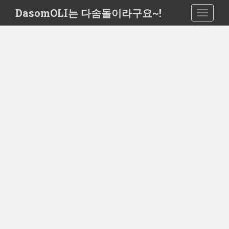
S
DasomOLI는 다솜돌이라구요~!
TOGGLE
k
i
p
t
o
m
a
i
n
c
o
n
t
e
n
t