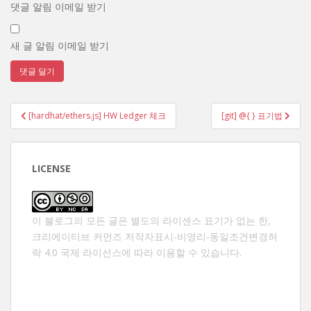
댓글 알림 이메일 받기
새 글 알림 이메일 받기
글
[hardhat/ethers.js] HW Ledger 체크
[git] @{ } 표기법
탐
색
LICENSE
이 블로그의 모든 글은 별도의 라이센스 표기가 없는 한,
크리에이티브 커먼즈 저작자표시-비영리-동일조건변경허
락 4.0 국제 라이선스
에 따라 이용할 수 있습니다.