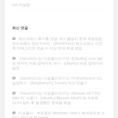
ssh 터널링
최신 댓글
워드프레스 휴지통 댓글 개수 불일치 문제 해결방법 -
워드프레스 정보꾸러미
-
[WordPress] 워드프레스 이전
후 카테고리와 댓글 수 이상 문제 해결 방법
DasomOLI는 다솜돌이라구요~![Ubuntu] cron-apt
로 패키지 자동 업데이트 하기
-
[Ubuntu] 자동 업데이트
설정
DasomOLI는 다솜돌이라구요~!Transmission SSL
설정하기
-
[RaspberryPi] Torrent 머신 만들기
DasomOLI는 다솜돌이라구요~!Bkouen AK7 Pro
Mini PC 사용기
-
[Ubuntu] Bkouen MiniPC에 우분투
22.04 설치 후 발생했던 문제들 해결
다솜돌이
-
부트캠프 Windows 10에서 에어팟프로 소
리가 끊길 때 해결방법