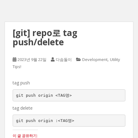
[git] repo로 tag
push/delete
,
2023년 9월 22일
다솜돌이
Development
Utility
Tips!
tag push
git push origin <TAG명>
tag delete
git push origin :<TAG명>
이 글 공유하기: