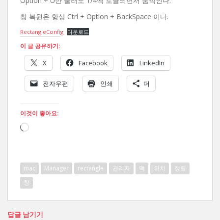
Option + U만 눌러도 1/4씩 토글되면서 움직인다.
창 복원은 항상 Ctrl + Option + BackSpace 이다.
RectangleConfig
다운로드
이 글 공유하기:
X
Facebook
LinkedIn
전자우편
인쇄
더
이것이 좋아요:
로
드
중...
mac
Manager
rectangle
관리자
맥
위치
정렬
창
답글 남기기