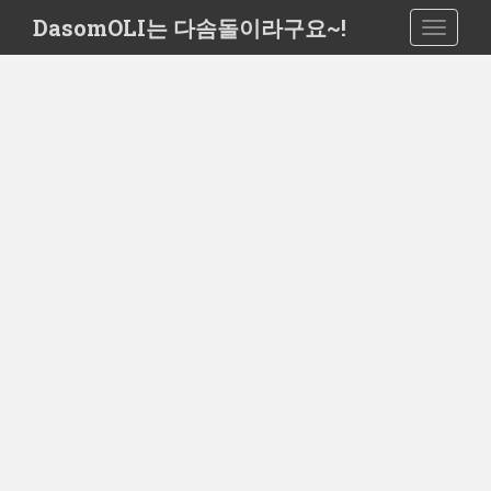
S
DasomOLI는 다솜돌이라구요~!
TOGGLE
k
i
p
t
o
m
a
i
n
c
o
n
t
e
n
t