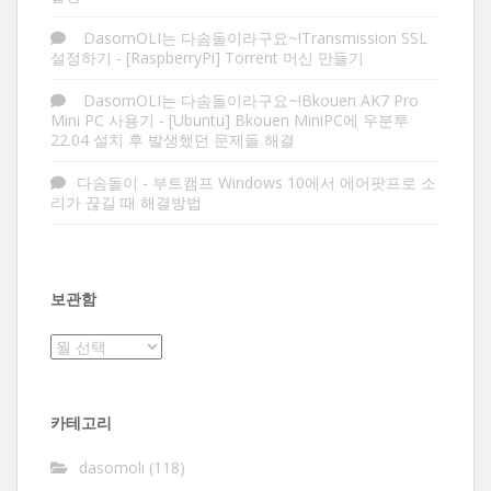
DasomOLI는 다솜돌이라구요~!Transmission SSL
설정하기
-
[RaspberryPi] Torrent 머신 만들기
DasomOLI는 다솜돌이라구요~!Bkouen AK7 Pro
Mini PC 사용기
-
[Ubuntu] Bkouen MiniPC에 우분투
22.04 설치 후 발생했던 문제들 해결
다솜돌이
-
부트캠프 Windows 10에서 에어팟프로 소
리가 끊길 때 해결방법
보관함
보
관
함
카테고리
dasomoli
(118)