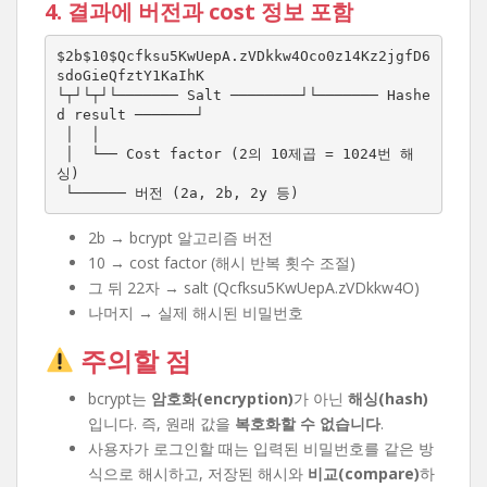
4. 결과에 버전과 cost 정보 포함
$2b$10$Qcfksu5KwUepA.zVDkkw4Oco0z14Kz2jgfD6
sdoGieQfztY1KaIhK

└┬┘└┬┘└─────── Salt ────────┘└─────── Hashe
d result ───────┘

 │  │

 │  └── Cost factor (2의 10제곱 = 1024번 해
싱)

 └────── 버전 (2a, 2b, 2y 등)
2b → bcrypt 알고리즘 버전
10 → cost factor (해시 반복 횟수 조절)
그 뒤 22자 → salt (Qcfksu5KwUepA.zVDkkw4O)
나머지 → 실제 해시된 비밀번호
주의할 점
bcrypt는
암호화(encryption)
가 아닌
해싱(hash)
입니다. 즉, 원래 값을
복호화할 수 없습니다
.
사용자가 로그인할 때는 입력된 비밀번호를 같은 방
식으로 해시하고, 저장된 해시와
비교(compare)
하