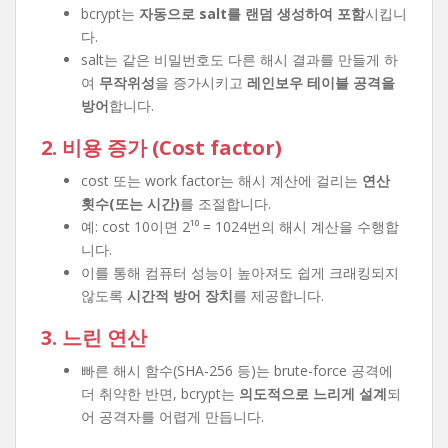
bcrypt는
자동으로 salt를 랜덤 생성하여 포함
시킵니
다.
salt는 같은 비밀번호도 다른 해시 결과를 만들게 하
여
무작위성
을 증가시키고
레인보우 테이블 공격을
방어
합니다.
2. 비용 증가 (Cost factor)
cost 또는 work factor는 해시 계산에 걸리는
연산
횟수(또는 시간)
를 조절합니다.
예: cost 10이면 2¹⁰ = 1024번의 해시 계산을 수행합
니다.
이를 통해 컴퓨터 성능이 높아져도 쉽게 크래킹되지
않도록
시간적 방어 장치
를 제공합니다.
3. 느린 연산
빠른 해시 함수(SHA-256 등)는 brute-force 공격에
더 취약한 반면, bcrypt는
의도적으로 느리게 설계
되
어 공격자를 어렵게 만듭니다.