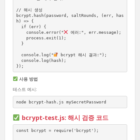
// 해시 생성

bcrypt.hash(password, saltRounds, (err, has
h) => {

  if (err) {

    console.error("
 에러:", err.message);

    process.exit(1);

  }

  console.log("
 bcrypt 해시 결과:");

  console.log(hash);

});
사용 방법
테스트 예시:
node bcrypt-hash.js mySecretPassword
bcrypt-test.js
: 해시 검증 코드
const bcrypt = require('bcrypt');
