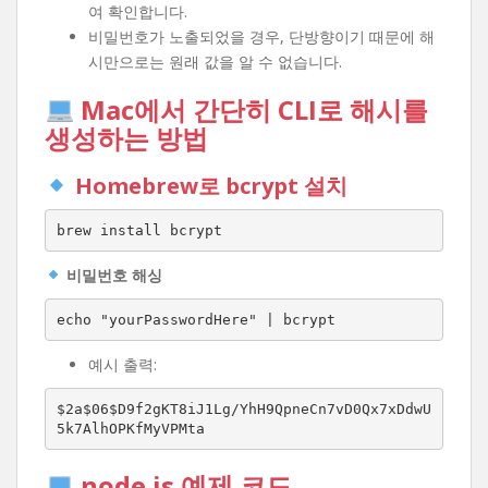
여 확인합니다.
비밀번호가 노출되었을 경우, 단방향이기 때문에 해
시만으로는 원래 값을 알 수 없습니다.
Mac에서 간단히 CLI로 해시를
생성하는 방법
Homebrew로 bcrypt 설치
brew install bcrypt
비밀번호 해싱
echo "yourPasswordHere" | bcrypt
예시 출력:
$2a$06$D9f2gKT8iJ1Lg/YhH9QpneCn7vD0Qx7xDdwU
5k7AlhOPKfMyVPMta
node.js 예제 코드