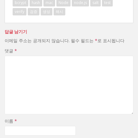
bcrypt
hash
mac
Node
node.js
salt
test
verify
검증
생성
해시
답글 남기기
이메일 주소는 공개되지 않습니다.
필수 필드는
*
로 표시됩니다
댓글
*
이름
*