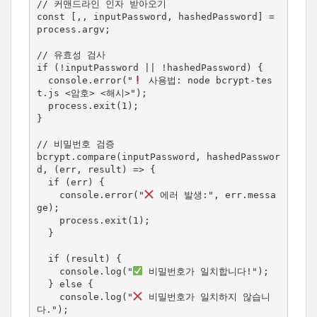
// 커맨드라인 인자 받아오기

const [,, inputPassword, hashedPassword] = 
process.argv;

// 유효성 검사

if (!inputPassword || !hashedPassword) {

  console.error("
 사용법: node bcrypt-tes
t.js <암호> <해시>");

  process.exit(1);

}

// 비밀번호 검증

bcrypt.compare(inputPassword, hashedPasswor
d, (err, result) => {

  if (err) {

    console.error("
 에러 발생:", err.messa
ge);

    process.exit(1);

  }

  if (result) {

    console.log("
 비밀번호가 일치합니다!");

  } else {

    console.log("
 비밀번호가 일치하지 않습니
다.");
