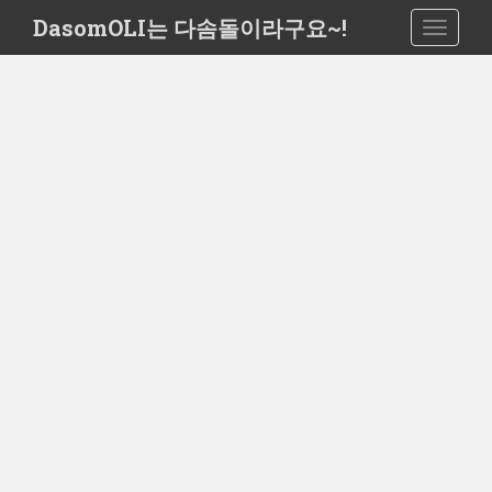
S
DasomOLI는 다솜돌이라구요~!
TOGGLE
k
i
p
t
o
m
a
i
n
c
o
n
t
e
n
t