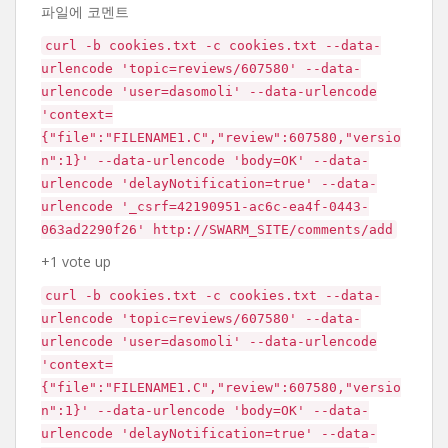
파일에 코멘트
curl -b cookies.txt -c cookies.txt --data-
urlencode 'topic=reviews/607580' --data-
urlencode 'user=dasomoli' --data-urlencode
'context=
{"file":"FILENAME1.C","review":607580,"versio
n":1}' --data-urlencode 'body=OK' --data-
urlencode 'delayNotification=true' --data-
urlencode '_csrf=42190951-ac6c-ea4f-0443-
063ad2290f26' http://SWARM_SITE/comments/add
+1 vote up
curl -b cookies.txt -c cookies.txt --data-
urlencode 'topic=reviews/607580' --data-
urlencode 'user=dasomoli' --data-urlencode
'context=
{"file":"FILENAME1.C","review":607580,"versio
n":1}' --data-urlencode 'body=OK' --data-
urlencode 'delayNotification=true' --data-