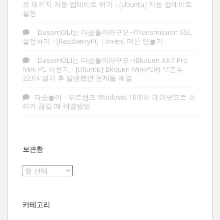
로 패키지 자동 업데이트 하기
-
[Ubuntu] 자동 업데이트
설정
DasomOLI는 다솜돌이라구요~!Transmission SSL
설정하기
-
[RaspberryPi] Torrent 머신 만들기
DasomOLI는 다솜돌이라구요~!Bkouen AK7 Pro
Mini PC 사용기
-
[Ubuntu] Bkouen MiniPC에 우분투
22.04 설치 후 발생했던 문제들 해결
다솜돌이
-
부트캠프 Windows 10에서 에어팟프로 소
리가 끊길 때 해결방법
보관함
보
관
함
카테고리