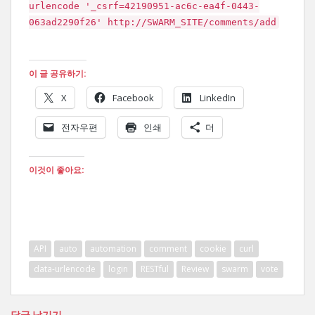
urlencode '_csrf=42190951-ac6c-ea4f-0443-
063ad2290f26' http://SWARM_SITE/comments/add
이 글 공유하기:
X
Facebook
LinkedIn
전자우편
인쇄
더
이것이 좋아요:
API
auto
automation
comment
cookie
curl
data-urlencode
login
RESTful
Review
swarm
vote
답글 남기기