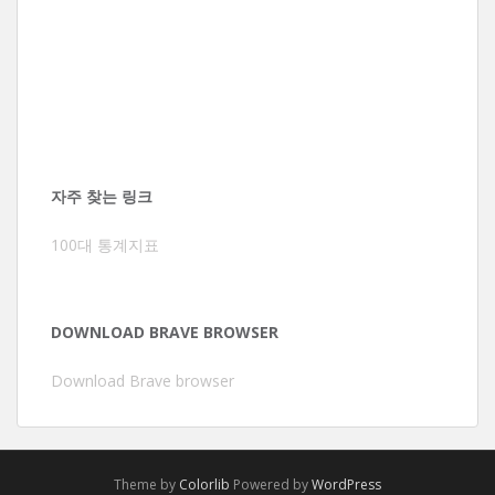
자주 찾는 링크
100대 통계지표
DOWNLOAD BRAVE BROWSER
Download Brave browser
Theme by
Colorlib
Powered by
WordPress