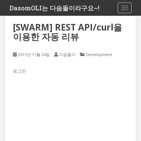
S
DasomOLI는 다솜돌이라구요~!
TOGGLE
k
i
[SWARM] REST API/curl을
p
t
이용한 자동 리뷰
o
m
a
2017년 11월 24일
다솜돌이
Development
i
n
로그인
c
o
n
t
e
n
t