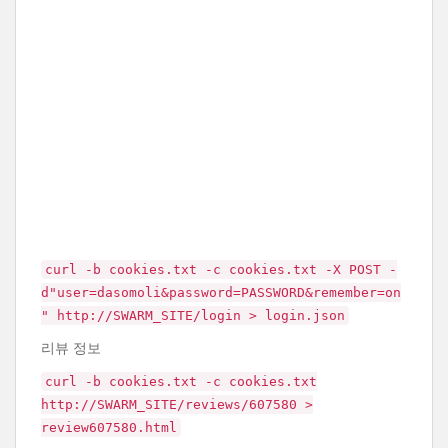
curl -b cookies.txt -c cookies.txt -X POST -
d"user=dasomoli&password=PASSWORD&remember=on
" http://SWARM_SITE/login > login.json
리뷰 정보
curl -b cookies.txt -c cookies.txt
http://SWARM_SITE/reviews/607580 >
review607580.html