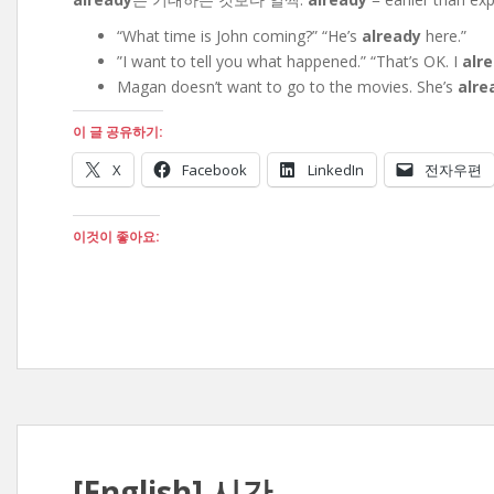
“What time is John coming?” “He’s
already
here.”
”I want to tell you what happened.” “That’s OK. I
alr
Magan doesn’t want to go to the movies. She’s
alre
이 글 공유하기:
X
Facebook
LinkedIn
전자우편
이것이 좋아요:
[English] 시간