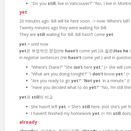
”Do you
still.
live in Vancouver?” “No, I live in Montr
yet
20 minutes ago: Bill will be here soon. -> now: Where’s bill? H
Twenty minutes ago they were waiting for Bill.
They are
still
waiting for Bill. Bill hasn’t come
yet
.
yet
= until now
yet
은 부정적인 문장(He
hasn’t
come yet.)과 질문(
Has he
c
in
negative
sentences (He
hasn’t
come yet.) and in
questio
“Where’s Diane?” “She
isn’t
here
yet
.” (= she will co
”What are you doing tonight?” “I
don’t
know
yet
.” (=
”Are you ready to go
yet
?” “
Not yet
. In a minute.” (
”Have you decided what to do
yet
?” “No, I’m still thi
yet
과
still
의 비교
She hasn’t left
yet
. = She’s
still
here. (not she’s yet h
I haven’t finished my homework
yet
. (= I’m
still
doing
already
already
는 기대하는 것보다 일찍.
already
= earlier than ex