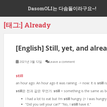
S
DasomOLI는 다솜돌이라구요~!
k
i
p
[태그:]
Already
t
o
m
a
[English] Still, yet, and alre
i
n
c
2021년 3월 12일
Leave a comment
o
n
t
still
e
an hour ago: An hour ago it was raining. -> now: It is
still
ra
n
t
still
은 전과 같은 무언가.
still
= something is the same as b
I had a lot to eat but I’m
still
hungry. (= I was hungry
”Did you sell your car?” “No, I
still
have it.”