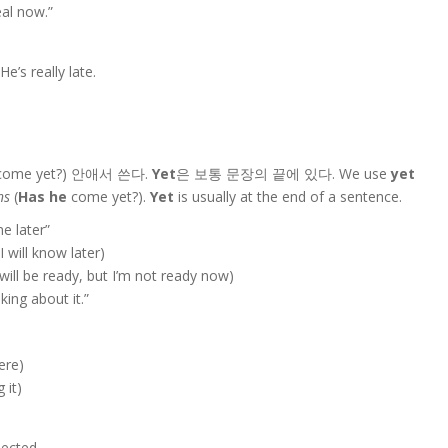
eal now.”
e’s really late.
ome yet?) 안애서 쓴다.
Yet
은 보통 문장의 끝에 있다. We use
yet
ns
(
Has he
come yet?).
Yet
is usually at the end of a sentence.
me later”
 I will know later)
I will be ready, but I’m not ready now)
nking about it.”
ere)
 it)
pected