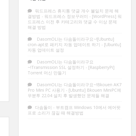
워드프레스 휴지통 댓글 개수 불일치 문제 해
결방법 - 워드프레스 정보꾸러미
-
[WordPress] 워
드프레스 이전 후 카테고리와 댓글 수 이상 문제
해결 방법
DasomOLI는 다솜돌이라구요~![Ubuntu]
cron-apt로 패키지 자동 업데이트 하기
-
[Ubuntu]
자동 업데이트 설정
DasomOLI는 다솜돌이라구요
~!Transmission SSL 설정하기
-
[RaspberryPi]
Torrent 머신 만들기
DasomOLI는 다솜돌이라구요~!Bkouen AK7
Pro Mini PC 사용기
-
[Ubuntu] Bkouen MiniPC에
우분투 22.04 설치 후 발생했던 문제들 해결
다솜돌이
-
부트캠프 Windows 10에서 에어팟
프로 소리가 끊길 때 해결방법