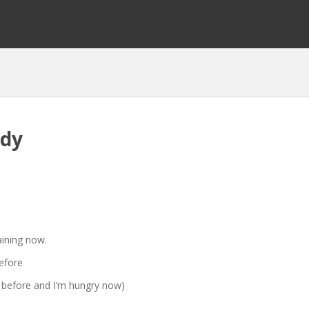
ady
ining now.
efore
 before and I’m hungry now)