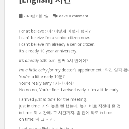
2020년 8월 7일
Leave a comment
I cna’t believe : 어? 어떻게 이렇게 됐지?
I can’t beleive I’m a senior citizen now.
I can’t believe I’m already a senior citizen.
It’s already 10 year anniversery.
It’s already
5:30 p.m. 벌써 5시 반이야?
I’m a little ealry for
my doctor’s appointment : 약간 일찍 
You’re a little early 10분?
You’re really early 1시간 이상?
No no no, You’re fine. I arrived early. / I’m a little early.
I arrived
just in time
for the meeting.
just in time: 거의 늦을 뻔 했는데, 늦기 바로 직전에 온 것.
in time: 제 시간에. 그 시간까지. 좀 전에 와도 in time.
on time: 딱 그 시간.
I got on my flight just in time.