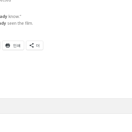
eady
know.”
ady
seen the film.
인쇄
더