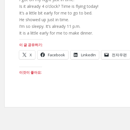
Is it already 4 o’clock? Time is flying today!
It’s a little bit early for me to go to bed.
He showed up just in time.
I’m so sleepy. It’s already 11 p.m.
It is a little early for me to make dinner.
이 글 공유하기:
X
Facebook
LinkedIn
전자우편
이것이 좋아요: