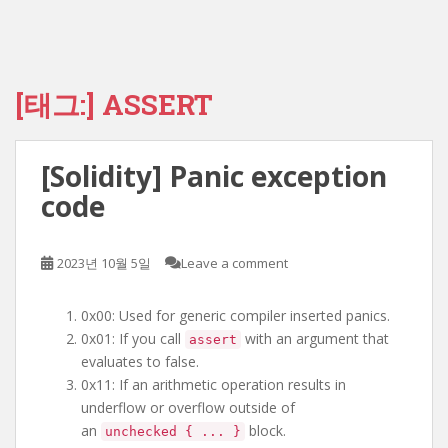
[태그:]
ASSERT
[Solidity] Panic exception
code
2023년 10월 5일
Leave a comment
0x00: Used for generic compiler inserted panics.
0x01: If you call
with an argument that
assert
evaluates to false.
0x11: If an arithmetic operation results in
underflow or overflow outside of
an
block.
unchecked { ... }