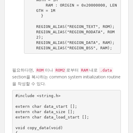
    RAM : ORIGIN = 0x20000000, LEN
GTH = 1M

  }

REGION_ALIAS("REGION_TEXT", ROM);

REGION_ALIAS("REGION_RODATA", ROM
2);

REGION_ALIAS("REGION_DATA", RAM);

REGION_ALIAS("REGION_BSS", RAM);
필요하다면,
이나
로부터
내로
ROM
ROM2
RAM
.data
section을 복사하는 common system initialization routine
을 작성할 수 있다.
#include <string.h>

extern char data_start [];

extern char data_size [];

extern char data_load_start [];

void copy_data(void)
