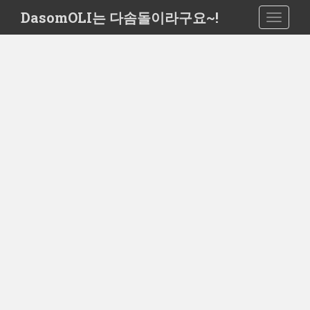
S
DasomOLI는 다솜돌이라구요~!
TOGGLE
k
i
p
t
o
m
a
i
n
c
o
n
t
e
n
t