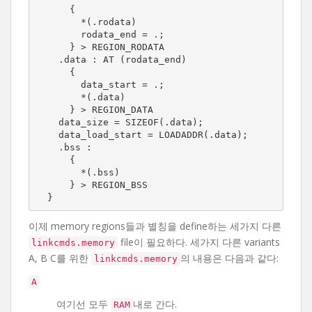
      {

        *(.rodata)

        rodata_end = .;

      } > REGION_RODATA

    .data : AT (rodata_end)

      {

        data_start = .;

        *(.data)

      } > REGION_DATA

    data_size = SIZEOF(.data);

    data_load_start = LOADADDR(.data);

    .bss :

      {

        *(.bss)

      } > REGION_BSS

  }
이제 memory regions들과 별칭을 define하는 세가지 다른
file이 필요하다. 세가지 다른 variants
linkcmds.memory
A, B C를 위한
의 내용은 다음과 같다:
linkcmds.memory
A
여기선 모두
내로 간다.
RAM