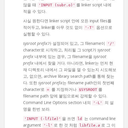
않을 때
를 linker script 내에
'INPUT (subr.o)'
적을 수 있다.
사실 원한다면 linker script 안에 모든 input files를
적어두고, linker를 아무 것도 없이
옵션으로
'-T'
실행할 수 있다.
sysroot prefix
가 설정되어 있고, 그 filename이
'/'
character로 시작하고, 처리될 그 script가
sysroot
prefix
내부에 있는 경우, 그 filename을
sysroot
prefix
내에서 찾을 거다. 아니라면, linker는 먼저 현
재 디렉토리 내에서 그 파일을 열 수 있는지 시도해보
고, 없으면, archive library search path를 통해 찾는
다. 또한
sysroot prefix
는 filename path안의 첫번째
character로
를 지정하거나
를
=
$SYSROOT
filename path 앞에 붙임으로써 강제할 수 있다.
Command Line Options section 내의
의 설
'-L'
명을 한번 보라.
을 쓰면
는 command line
'INPUT (-l
file
)'
ld
argument
로 한 것 처럼
로 그 이
'-l'
lib
file.a