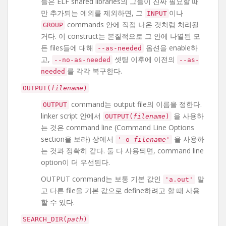
들은 ELF shared libraries의 그들이 진짜 필요할 때
만 추가되는 예외를 제외하면, 그
이나
INPUT
commands 안에 직접 나온 것처럼 처리될
GROUP
거다. 이 construct는 본질적으로 그 안에 나열된 모
든 files들에 대해
옵션을 enable하
--as-needed
고,
셋팅 이후에 이전의
--no-as-needed
--as-
를 각각 복구한다.
needed
OUTPUT(
filename
)
command는 output file의 이름을 정한다.
OUTPUT
linker script 안에서
을 사용하
OUTPUT(
filename
)
는 것은 command line (Command Line Options
section을 보라) 상에서
을 사용하
'-o
filename
'
는 것과 정확히 같다. 둘 다 사용되면, command line
option이 더 우선된다.
OUTPUT command는 보통 기본 값인
말
'a.out'
고 다른 file을 기본 값으로 define하려고 할 때 사용
할 수 있다.
SEARCH_DIR(
path
)