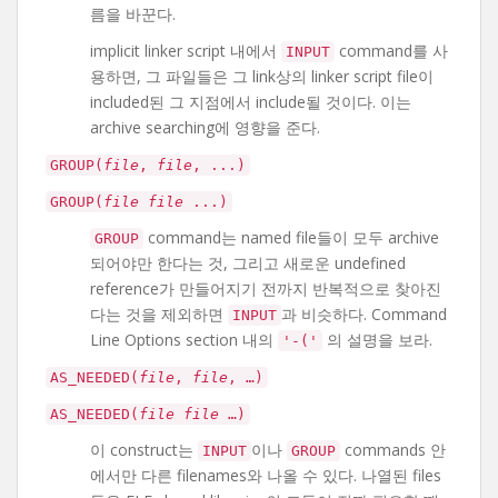
름을 바꾼다.
implicit linker script 내에서
command를 사
INPUT
용하면, 그 파일들은 그 link상의 linker script file이
included된 그 지점에서 include될 것이다. 이는
archive searching에 영향을 준다.
GROUP(
file
,
file
, ...)
GROUP(
file
file
...)
command는 named file들이 모두 archive
GROUP
되어야만 한다는 것, 그리고 새로운 undefined
reference가 만들어지기 전까지 반복적으로 찾아진
다는 것을 제외하면
과 비슷하다. Command
INPUT
Line Options section 내의
의 설명을 보라.
'-('
AS_NEEDED(
file
,
file
, …)
AS_NEEDED(
file
file
…)
이 construct는
이나
commands 안
INPUT
GROUP
에서만 다른 filenames와 나올 수 있다. 나열된 files