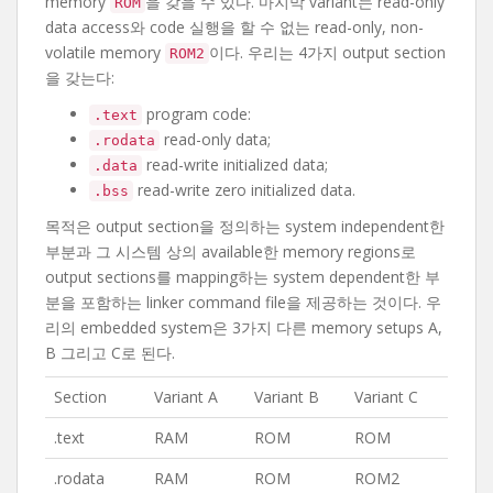
memory
을 갖을 수 있다. 마지막 variant는 read-only
ROM
data access와 code 실행을 할 수 없는 read-only, non-
volatile memory
이다. 우리는 4가지 output section
ROM2
을 갖는다:
program code:
.text
read-only data;
.rodata
read-write initialized data;
.data
read-write zero initialized data.
.bss
목적은 output section을 정의하는 system independent한
부분과 그 시스템 상의 available한 memory regions로
output sections를 mapping하는 system dependent한 부
분을 포함하는 linker command file을 제공하는 것이다. 우
리의 embedded system은 3가지 다른 memory setups A,
B 그리고 C로 된다.
Section
Variant A
Variant B
Variant C
.text
RAM
ROM
ROM
.rodata
RAM
ROM
ROM2