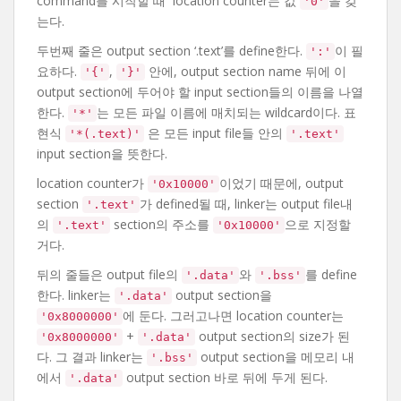
command를 시작할 때 location counter는 값
을 갖
'0'
는다.
두번째 줄은 output section ‘.text’를 define한다.
이 필
':'
요하다.
,
안에, output section name 뒤에 이
'{'
'}'
output section에 두어야 할 input section들의 이름을 나열
한다.
는 모든 파일 이름에 매치되는 wildcard이다. 표
'*'
현식
은 모든 input file들 안의
'*(.text)'
'.text'
input section을 뜻한다.
location counter가
이었기 때문에, output
'0x10000'
section
가 defined될 때, linker는 output file내
'.text'
의
section의 주소를
으로 지정할
'.text'
'0x10000'
거다.
뒤의 줄들은 output file의
와
를 define
'.data'
'.bss'
한다. linker는
output section을
'.data'
에 둔다. 그러고나면 location counter는
'0x8000000'
+
output section의 size가 된
'0x8000000'
'.data'
다. 그 결과 linker는
output section을 메모리 내
'.bss'
에서
output section 바로 뒤에 두게 된다.
'.data'