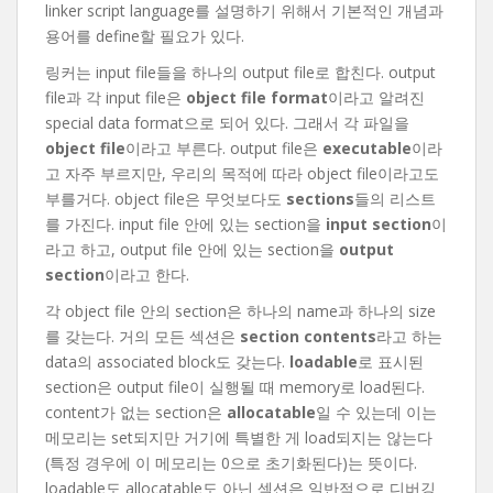
linker script language를 설명하기 위해서 기본적인 개념과
용어를 define할 필요가 있다.
링커는 input file들을 하나의 output file로 합친다. output
file과 각 input file은
object file format
이라고 알려진
special data format으로 되어 있다. 그래서 각 파일을
object file
이라고 부른다. output file은
executable
이라
고 자주 부르지만, 우리의 목적에 따라 object file이라고도
부를거다. object file은 무엇보다도
sections
들의 리스트
를 가진다. input file 안에 있는 section을
input section
이
라고 하고, output file 안에 있는 section을
output
section
이라고 한다.
각 object file 안의 section은 하나의 name과 하나의 size
를 갖는다. 거의 모든 섹션은
section contents
라고 하는
data의 associated block도 갖는다.
loadable
로 표시된
section은 output file이 실행될 때 memory로 load된다.
content가 없는 section은
allocatable
일 수 있는데 이는
메모리는 set되지만 거기에 특별한 게 load되지는 않는다
(특정 경우에 이 메모리는 0으로 초기화된다)는 뜻이다.
loadable도 allocatable도 아닌 섹션은 일반적으로 디버깅