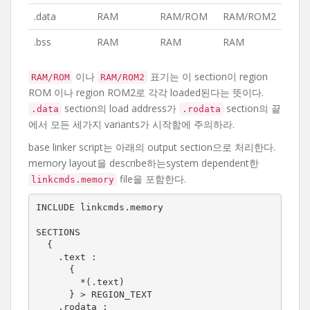
.data
RAM
RAM/ROM
RAM/ROM2
.bss
RAM
RAM
RAM
이나
표기는 이 section이 region
RAM/ROM
RAM/ROM2
ROM 이나 region ROM2로 각각 loaded된다는 뜻이다.
section의 load address가
section의 끝
.data
.rodata
에서 모든 세가지 variants가 시작함에 주의하라.
base linker script는 아래의 output section으로 처리한다.
memory layout을 describe하는system dependent한
file을 포함한다.
linkcmds.memory
INCLUDE linkcmds.memory

SECTIONS

  {

    .text :

      {

        *(.text)

      } > REGION_TEXT

    .rodata :
