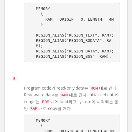
MEMORY

  {

    RAM : ORIGIN = 0, LENGTH = 4M

  }

REGION_ALIAS("REGION_TEXT", RAM);

REGION_ALIAS("REGION_RODATA", RA
M);

REGION_ALIAS("REGION_DATA", RAM);

REGION_ALIAS("REGION_BSS", RAM);
B
Program code와 read-only data는
내로 간다.
ROM
Read-write data는
내로 간다. initialized data의
RAM
image는
내에 load되고 system이 시작되는 동
ROM
안
내로 copy될 거다.
RAM
MEMORY

  {

    ROM : ORIGIN = 0, LENGTH = 3M
