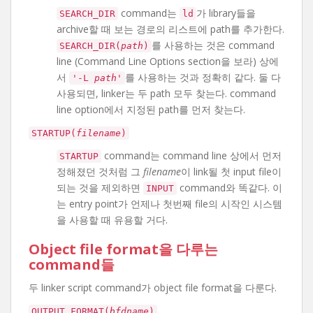
command는
가 library들을
SEARCH_DIR
ld
archive할 때 보는 경로의 리스트에 path를 추가한다.
를 사용하는 것은 command
SEARCH_DIR(
path
)
line (Command Line Options section을 보라) 상에
서
를 사용하는 것과 정확히 같다. 둘 다
'-L
path
'
사용되면, linker는 두 path 모두 찾는다. command
line option에서 지정된 path를 먼저 찾는다.
STARTUP(
filename
)
command는 command line 상에서 먼저
STARTUP
정해졌던 것처럼 그
filename
이 link될 첫 input file이
되는 것을 제외하면
command와 똑같다. 이
INPUT
는 entry point가 언제나 첫번째 file의 시작인 시스템
을 사용할 때 유용할 거다.
Object file format을 다루는
command들
두 linker script command가 object file format을 다룬다.
OUTPUT_FORMAT(
bfdname
)