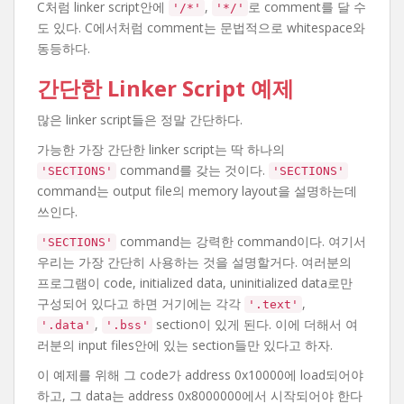
C처럼 linker script안에
,
로 comment를 달 수
'/*'
'*/'
도 있다. C에서처럼 comment는 문법적으로 whitespace와
동등하다.
간단한 Linker Script 예제
많은 linker script들은 정말 간단하다.
가능한 가장 간단한 linker script는 딱 하나의
command를 갖는 것이다.
'SECTIONS'
'SECTIONS'
command는 output file의 memory layout을 설명하는데
쓰인다.
command는 강력한 command이다. 여기서
'SECTIONS'
우리는 가장 간단히 사용하는 것을 설명할거다. 여러분의
프로그램이 code, initialized data, uninitialized data로만
구성되어 있다고 하면 거기에는 각각
,
'.text'
,
section이 있게 된다. 이에 더해서 여
'.data'
'.bss'
러분의 input files안에 있는 section들만 있다고 하자.
이 예제를 위해 그 code가 address 0x10000에 load되어야
하고, 그 data는 address 0x8000000에서 시작되어야 한다