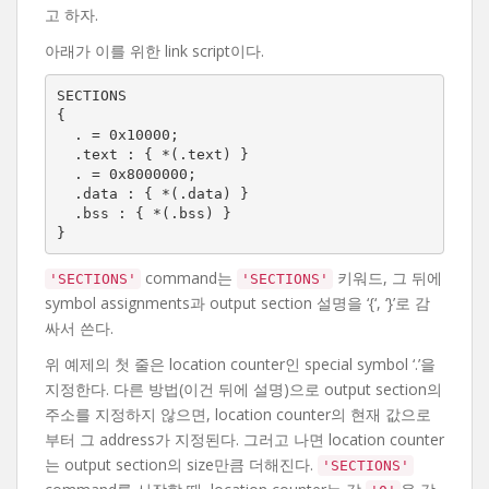
고 하자.
아래가 이를 위한 link script이다.
SECTIONS

{

  . = 0x10000;

  .text : { *(.text) }

  . = 0x8000000;

  .data : { *(.data) }

  .bss : { *(.bss) }

}
command는
키워드, 그 뒤에
'SECTIONS'
'SECTIONS'
symbol assignments과 output section 설명을 ‘{‘, ‘}’로 감
싸서 쓴다.
위 예제의 첫 줄은 location counter인 special symbol ‘.’을
지정한다. 다른 방법(이건 뒤에 설명)으로 output section의
주소를 지정하지 않으면, location counter의 현재 값으로
부터 그 address가 지정된다. 그러고 나면 location counter
는 output section의 size만큼 더해진다.
'SECTIONS'