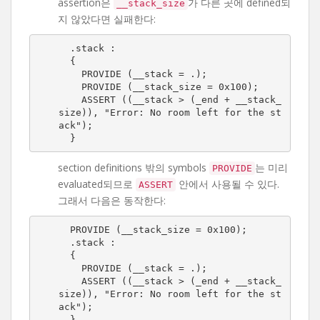
assertion은
가 다른 곳에 defined되
__stack_size
지 않았다면 실패한다:
  .stack :

  {

    PROVIDE (__stack = .);

    PROVIDE (__stack_size = 0x100);

    ASSERT ((__stack > (_end + __stack_
size)), "Error: No room left for the st
ack");

  }
section definitions 밖의 symbols
는 미리
PROVIDE
evaluated되므로
안에서 사용될 수 있다.
ASSERT
그래서 다음은 동작한다:
  PROVIDE (__stack_size = 0x100);

  .stack :

  {

    PROVIDE (__stack = .);

    ASSERT ((__stack > (_end + __stack_
size)), "Error: No room left for the st
ack");

  }