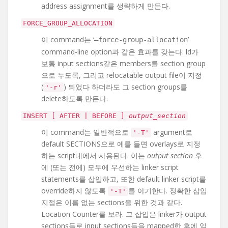
address assignment를 생략하게 만든다.
FORCE_GROUP_ALLOCATION
이 command는 ‘
’
–force-group-allocation
command-line option과 같은 효과를 갖는다: ld가
보통 input sections같은 members를 section group
으로 두도록, 그리고 relocatable output file이 지정
(
) 되었다 하더라도 그 section groups를
'-r'
delete하도록 만든다.
INSERT [ AFTER | BEFORE ]
output_section
이 command는 일반적으로
argument로
'-T'
default SECTIONS으로 예를 들면 overlays로 지정
하는 script내에서 사용된다. 이는
output section
후
에 (또는 전에) 모두에 우선하는 linker script
statements를 삽입하고, 또한 default linker script를
override하지 않도록
를 야기한다. 정확한 삽입
'-T'
지점은 이름 없는 sections을 위한 것과 같다.
Location Counter를 보라. 그 삽입은 linker가 output
sections들로 input sections들을 mapped한 후에 일