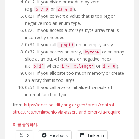
0x12; If you divide or modulo by zero
(e.g.
or
).
5 / 0
23 % 0
0x21: If you convert a value that is too big or
negative into an enum type.
0x22: If you access a storage byte array that is
incorrectly encoded.
0x31: If you call
on an empty array.
.pop()
0x32: If you access an array,
or an array
bytesN
slice at an out-of-bounds or negative index
(i.e.
where
or
).
x[i]
i >= x.length
i < 0
0x41: If you allocate too much memory or create
an array that is too large.
0x51: If you call a zero-initialized variable of
internal function type.
from
https://docs.soliditylang.org/en/latest/control-
structures.html#panic-via-assert-and-error-via-require
이 글 공유하기:
X
Facebook
LinkedIn