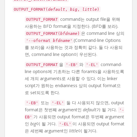
OUTPUT_FORMAT(
default
,
big
,
little
)
command는 output file을 위해
OUTPUT_FORMAT
사용하는 BFD format을 지정한다. (BFD를 보라).
은 command line 상의
OUTPUT_FORMAT(
bfdname
)
(Command-line Options
'--oformat
bfdname
'
를 보라)을 사용하는 것과 정확히 같다. 둘 다 사용되
면, command line option이 우선된다.
을
와
command-
OUTPUT_FORMAT
'-EB'
'-EL'
line options에 기초하는 다른 foramts을 사용하도록
세 개의 arguments로 사용할 수 있다. 이는 linker
script가 원하는 endianness 상의 output format으
로 set되도록 한다.
또는
둘 다 사용되지 않으면, output
'-EB'
'-EL'
format은 첫번째 argument인
default
가 될 거다.
'-
가 사용되면 output format은 두번째 argument
EB'
인
big
이 될 거다.
이 사용되면 output format
'-EL'
은 세번째 argument인
little
이 될거다.