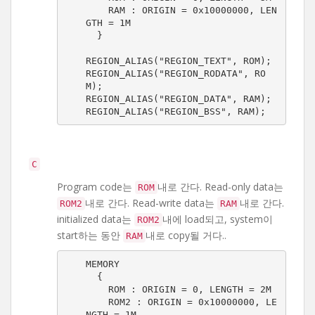
    RAM : ORIGIN = 0x10000000, LEN
GTH = 1M

  }

REGION_ALIAS("REGION_TEXT", ROM);

REGION_ALIAS("REGION_RODATA", RO
M);

REGION_ALIAS("REGION_DATA", RAM);

REGION_ALIAS("REGION_BSS", RAM);
C
Program code는
내로 간다. Read-only data는
ROM
내로 간다. Read-write data는
내로 간다.
ROM2
RAM
initialized data는
내에 load되고, system이
ROM2
start하는 동안
내로 copy될 거다..
RAM
MEMORY

  {

    ROM : ORIGIN = 0, LENGTH = 2M

    ROM2 : ORIGIN = 0x10000000, LE
NGTH = 1M
