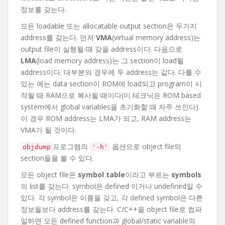
정보를 갖는다.
모든 loadable 또는 allocatable output section은 두가지
address를 갖는다. 먼저
VMA
(virtual memory address)는
output file이 실행될 때 갖을 address이다. 다음으로
LMA
(load memory address)는 그 section이 load될
address이다. 대부분의 경우에 두 address는 같다. 다를 수
있는 예는 data section이 ROM에 load되고 program이 시
작될 때 RAM으로 복사될 때이다(이 테크닉은 ROM based
system에서 global variables을 초기화할 때 자주 쓰인다).
이 경우 ROM address는 LMA가 되고, RAM address는
VMA가 될 것이다.
프로그램의
옵션으로 object file의
objdump
'-h'
section들을 볼 수 있다.
모든 object file은
symbol table
이라고 부르는
symbols
의 list를 갖는다. symbol은 defined 이거나 undefined일 수
있다. 각 symbol은 이름을 갖고, 각 defined symbol은 다른
정보들보다 address를 갖는다. C/C++을 object file로 컴파
일하면 모든 defined function과 global/static variable의