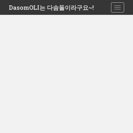
S
DasomOLI는 다솜돌이라구요~!
TOGGLE
k
i
p
t
o
m
a
i
n
c
o
n
t
e
n
t