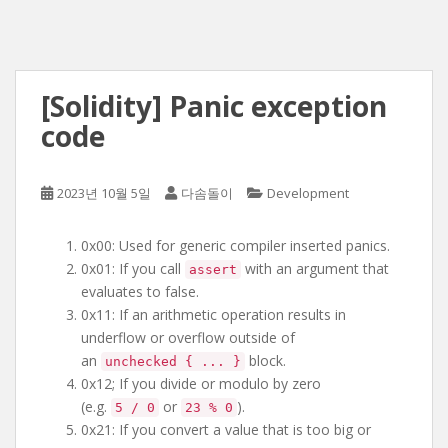
[Solidity] Panic exception
code
2023년 10월 5일
다솜돌이
Development
0x00: Used for generic compiler inserted panics.
0x01: If you call
with an argument that
assert
evaluates to false.
0x11: If an arithmetic operation results in
underflow or overflow outside of
an
block.
unchecked { ... }
0x12; If you divide or modulo by zero
(e.g.
or
).
5 / 0
23 % 0
0x21: If you convert a value that is too big or