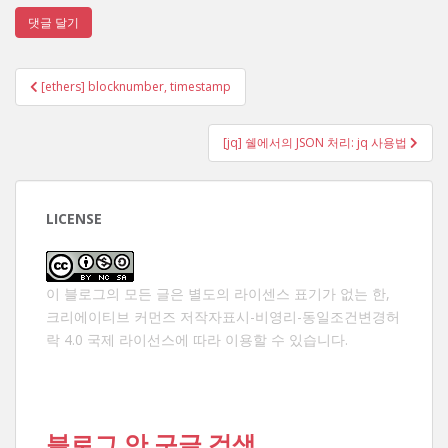
글
[ethers] blocknumber, timestamp
탐
색
[jq] 쉘에서의 JSON 처리: jq 사용법
LICENSE
이 블로그의 모든 글은 별도의 라이센스 표기가 없는 한,
크리에이티브 커먼즈 저작자표시-비영리-동일조건변경허
락 4.0 국제 라이선스
에 따라 이용할 수 있습니다.
블로그 안 구글 검색