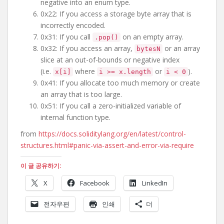
negative into an enum type.
0x22: If you access a storage byte array that is
incorrectly encoded.
0x31: If you call
on an empty array.
.pop()
0x32: If you access an array,
or an array
bytesN
slice at an out-of-bounds or negative index
(i.e.
where
or
).
x[i]
i >= x.length
i < 0
0x41: If you allocate too much memory or create
an array that is too large.
0x51: If you call a zero-initialized variable of
internal function type.
from
https://docs.soliditylang.org/en/latest/control-
structures.html#panic-via-assert-and-error-via-require
이 글 공유하기:
X
Facebook
LinkedIn
전자우편
인쇄
더