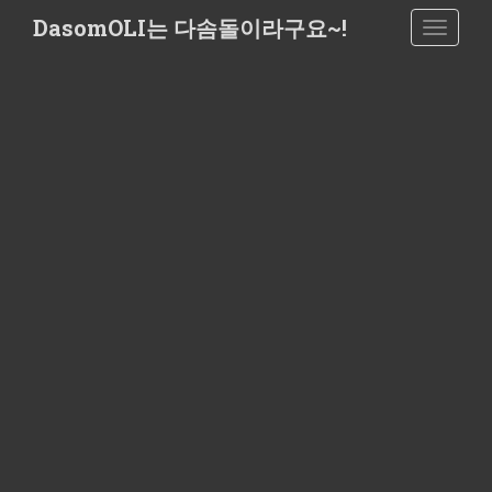
S
DasomOLI는 다솜돌이라구요~!
TOGGLE
k
i
p
t
o
m
a
i
n
c
o
n
t
e
n
t