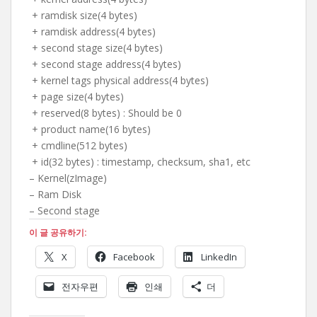
+ ramdisk size(4 bytes)
+ ramdisk address(4 bytes)
+ second stage size(4 bytes)
+ second stage address(4 bytes)
+ kernel tags physical address(4 bytes)
+ page size(4 bytes)
+ reserved(8 bytes) : Should be 0
+ product name(16 bytes)
+ cmdline(512 bytes)
+ id(32 bytes) : timestamp, checksum, sha1, etc
– Kernel(zImage)
– Ram Disk
– Second stage
이 글 공유하기:
X
Facebook
LinkedIn
전자우편
인쇄
더