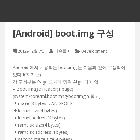
[Android] boot.img 구성
2012년 2월 7일
다솜돌이
Development
Android 에서 사용되는 boot.img 는 다음과 같이 구성되어
있다(ICS 기준).
각 구성부는 Page 크기에 맞춰 Align 되어 있다.
– Boot Image Header(1 page)
(system/core/mkbootimng/bootimg.h 참고)
+ magic(8 bytes) : ANDROID!
+ kernel size(4 bytes)
+ kernel address(4 bytes)
+ ramdisk size(4 bytes)
+ ramdisk address(4 bytes)
+ second stage size(4 bytes)