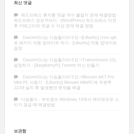
최신 댓글
워드프레스 휴지통 댓글 개수 불일치 문제 해결방법 -
워드프레스 정보꾸러미
-
[WordPress] 워드프레스 이전
후 카테고리와 댓글 수 이상 문제 해결 방법
DasomOLI는 다솜돌이라구요~![Ubuntu] cron-apt
로 패키지 자동 업데이트 하기
-
[Ubuntu] 자동 업데이트
설정
DasomOLI는 다솜돌이라구요~!Transmission SSL
설정하기
-
[RaspberryPi] Torrent 머신 만들기
DasomOLI는 다솜돌이라구요~!Bkouen AK7 Pro
Mini PC 사용기
-
[Ubuntu] Bkouen MiniPC에 우분투
22.04 설치 후 발생했던 문제들 해결
다솜돌이
-
부트캠프 Windows 10에서 에어팟프로 소
리가 끊길 때 해결방법
보관함