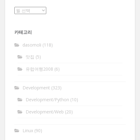
보
관
함
카테고리
dasomoli
(118)
맛집
(5)
유럽여행2008
(6)
Development
(323)
Development/Python
(10)
Development/Web
(20)
Linux
(90)