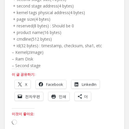
+ second stage address(4 bytes)
+ kernel tags physical address(4 bytes)
+ page size(4 bytes)
+ reserved(8 bytes) : Should be 0
+ product name(16 bytes)
+ cmdline(512 bytes)
+ id(32 bytes) : timestamp, checksum, sha1, etc
– Kernel(zImage)
– Ram Disk
– Second stage
이 글 공유하기:
X
Facebook
LinkedIn
전자우편
인쇄
더
이것이 좋아요:
로