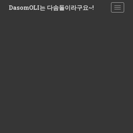
S
DasomOLI는 다솜돌이라구요~!
TOGGLE
k
i
p
t
o
m
a
i
n
c
o
n
t
e
n
t